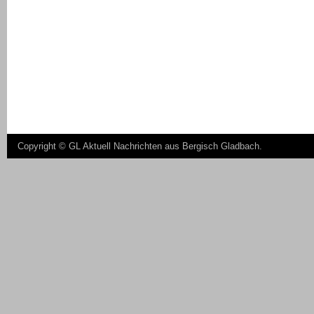
Copyright ©
GL Aktuell Nachrichten aus Bergisch Gladbach
.