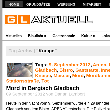
HOME
GRUNDSÄTZE
WERBUNG
MITARBEIT
Aktuelles
Blaulicht
»
Gastronomie
Kultur
»
Loka
Tag Archiv |
"Kneipe"
Tags:
9. September 2012
,
Arena
,
Gladbach
,
Bistro
,
Gaststatte
,
Inn
Kneipe
,
Messer
,
Mord
,
Mordkomm
Stationsstraße
,
Tot
Mord in Bergisch Gladbach
09 September 2012 von Darian Lambert
Heute in der Nacht vom 9. September wurde ein 29 jähriger
Gladbach vor dem Bistro „ARENA“ erstochen. Die Polizei s