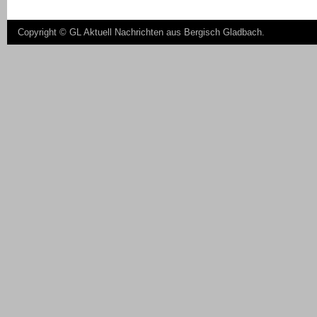
Copyright ©
GL Aktuell Nachrichten aus Bergisch Gladbach
.