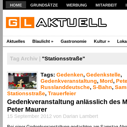
HOME
GRUNDSÄTZE
WERBUNG
MITARBEIT
Aktuelles
Blaulicht
»
Gastronomie
Kultur
»
Loka
Tag Archiv |
"Stationsstraße"
Tags:
Gedenken
,
Gedenkstelle
,
Gedenkveranstaltung
,
Mord
,
Pete
Russlanddeutsche
,
S-Bahn
,
Sam
Stationsstraße
,
Trauerfeier
Gedenkveranstaltung anlässlich des 
Peter Maurer
15 September 2012 von Darian Lambert
Bei einer Gedenkveranstaltung gedachten am Samstag Abe