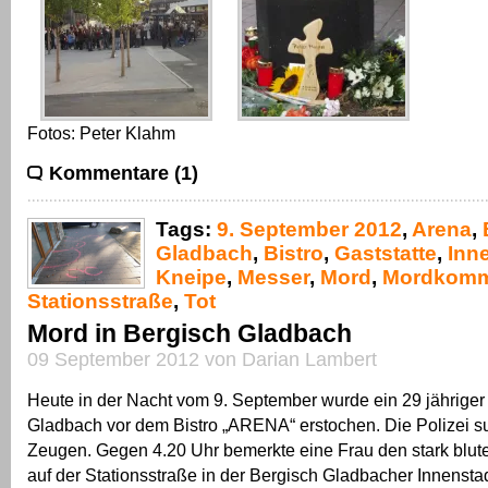
Fotos: Peter Klahm
Kommentare (1)
Tags:
9. September 2012
,
Arena
,
Gladbach
,
Bistro
,
Gaststatte
,
Inn
Kneipe
,
Messer
,
Mord
,
Mordkomm
Stationsstraße
,
Tot
Mord in Bergisch Gladbach
09 September 2012 von Darian Lambert
Heute in der Nacht vom 9. September wurde ein 29 jähriger
Gladbach vor dem Bistro „ARENA“ erstochen. Die Polizei s
Zeugen. Gegen 4.20 Uhr bemerkte eine Frau den stark blut
auf der Stationsstraße in der Bergisch Gladbacher Innenstad