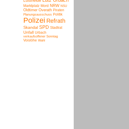
Lutz Urbach
Lustheide
NRW
Marktplatz
Mord
NSU
Oldtimer
Overath
Piraten
Politik
Planungsausschuss
Polizei
Refrath
SPD
Skandal
Stadtrat
Unfall
Urbach
verkaufsoffener Sonntag
Voislöhe
Wahl