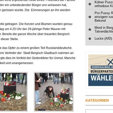
n eine ergreifende Rede eines Freundes der Familie
Kölner Pussy
 oder ein unbedeutender Bürger uns verlassen hat,
orthodoxe K
n gerissen wurde. Die Erinnerungen an ihn werden
Pro Pussy R
einzigem ru
Bekond
elle getragen. Die Kerzen und Blumen wurden genau
Mord in Berg
ag um 4.20 Uhr der 29-jährige Peter Maurer mit
Tatverdächt
r. Bereits die ganze Woche über trauerten Bergisch
Lucke (AfD)
ieser Stelle.
 das Opfer zu einem großen Teil Russlanddeutsche.
re Vertreter der Stadt Bergisch Gladbach nahmen an
orgte dies im Vorfeld der Gedenkfeier für Unmut. Manche
igkeit und unangemessen.
KATEGORIEN
Suchen