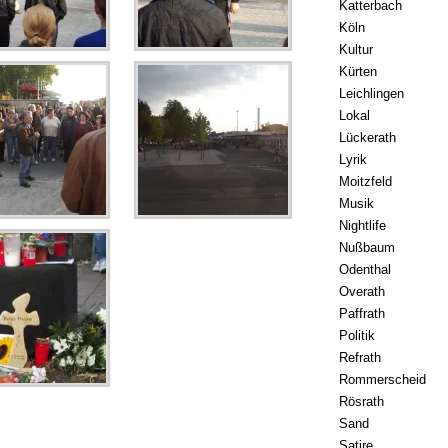
Katterbach
Köln
Kultur
Kürten
Leichlingen
Lokal
Lückerath
Lyrik
Moitzfeld
Musik
Nightlife
Nußbaum
Odenthal
Overath
Paffrath
Politik
Refrath
Rommerscheid
Rösrath
Sand
Satire