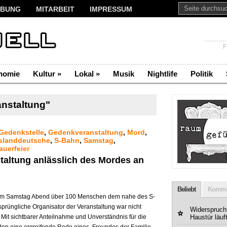
BUNG
MITARBEIT
IMPRESSUM
F
nomie
Kultur
»
Lokal
»
Musik
Nightlife
Politik
nstaltung"
Gedenkstelle
,
Gedenkveranstaltung
,
Mord
,
slanddeutsche
,
S-Bahn
,
Samstag
,
auerfeier
altung anlässlich des Mordes an
Beliebt
Komme
 am Samstag Abend über 100 Menschen dem nahe des S-
prüngliche Organisator der Veranstaltung war nicht
Widerspruchf
Mit sichtbarer Anteilnahme und Unverständnis für die
Haustür läuf