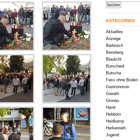
nach:
KATEGORIEN
Aktuelles
Anzeige
Bärbroich
Bensberg
Blaulicht
Burscheid
Butscha
Fass ohne Boden
Gastronomie
Gierath
Gronau
Hand
Hebborn
Heidkamp
Herkenrath
Jugend