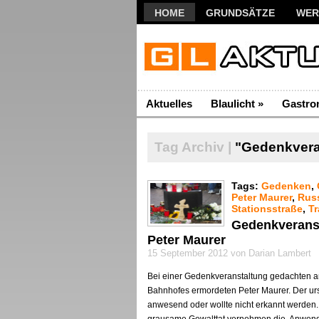
HOME
GRUNDSÄTZE
WER
Aktuelles
Blaulicht
»
Gastro
Tag Archiv |
"Gedenkvera
Tags:
Gedenken
,
Peter Maurer
,
Rus
Stationsstraße
,
Tr
Gedenkveranst
Peter Maurer
15 September 2012 von Darian Lambert
Bei einer Gedenkveranstaltung gedachten
Bahnhofes ermordeten Peter Maurer. Der urs
anwesend oder wollte nicht erkannt werden. 