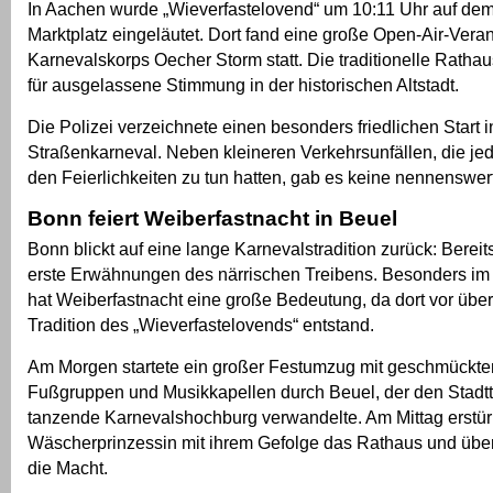
In Aachen wurde „Wieverfastelovend“ um 10:11 Uhr auf dem
Marktplatz eingeläutet. Dort fand eine große Open-Air-Vera
Karnevalskorps Oecher Storm statt. Die traditionelle Ratha
für ausgelassene Stimmung in der historischen Altstadt.
Die Polizei verzeichnete einen besonders friedlichen Start 
Straßenkarneval. Neben kleineren Verkehrsunfällen, die jed
den Feierlichkeiten zu tun hatten, gab es keine nennenswer
Bonn feiert Weiberfastnacht in Beuel
Bonn blickt auf eine lange Karnevalstradition zurück: Bereit
erste Erwähnungen des närrischen Treibens. Besonders im 
hat Weiberfastnacht eine große Bedeutung, da dort vor übe
Tradition des „Wieverfastelovends“ entstand.
Am Morgen startete ein großer Festumzug mit geschmückt
Fußgruppen und Musikkapellen durch Beuel, der den Stadtte
tanzende Karnevalshochburg verwandelte. Am Mittag erstür
Wäscherprinzessin mit ihrem Gefolge das Rathaus und üb
die Macht.