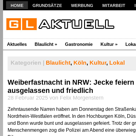
HOME
GRUNDSÄTZE
WERBUNG
MITARBEIT
Aktuelles
Blaulicht
»
Gastronomie
Kultur
»
Loka
Kategorien |
Blaulicht
,
Köln
,
Kultur
,
Lokal
Weiberfastnacht in NRW: Jecke feiern
ausgelassen und friedlich
28 Februar 2025 von Felix Morgenstern
Zehntausende Narren haben am Donnerstag den Straßenka
Nordrhein-Westfalen eröffnet. In den Hochburgen Köln, Düs
und Bonn wurde bunt und ausgelassen gefeiert. Trotz der g
Menschenmengen zog die Polizei am Abend eine überwiege