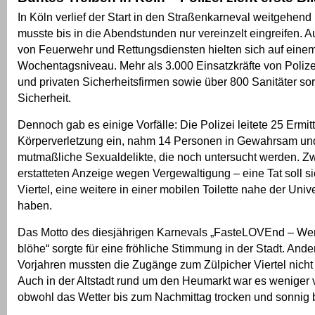
In Köln verlief der Start in den Straßenkarneval weitgehend 
musste bis in die Abendstunden nur vereinzelt eingreifen. A
von Feuerwehr und Rettungsdiensten hielten sich auf eine
Wochentagsniveau. Mehr als 3.000 Einsatzkräfte von Poliz
und privaten Sicherheitsfirmen sowie über 800 Sanitäter sor
Sicherheit.
Dennoch gab es einige Vorfälle: Die Polizei leitete 25 Erm
Körperverletzung ein, nahm 14 Personen in Gewahrsam und r
mutmaßliche Sexualdelikte, die noch untersucht werden. Z
erstatteten Anzeige wegen Vergewaltigung – eine Tat soll si
Viertel, eine weitere in einer mobilen Toilette nahe der Unive
haben.
Das Motto des diesjährigen Karnevals „FasteLOVEnd – W
blöhe“ sorgte für eine fröhliche Stimmung in der Stadt. Ande
Vorjahren mussten die Zugänge zum Zülpicher Viertel nicht
Auch in der Altstadt rund um den Heumarkt war es weniger v
obwohl das Wetter bis zum Nachmittag trocken und sonnig b