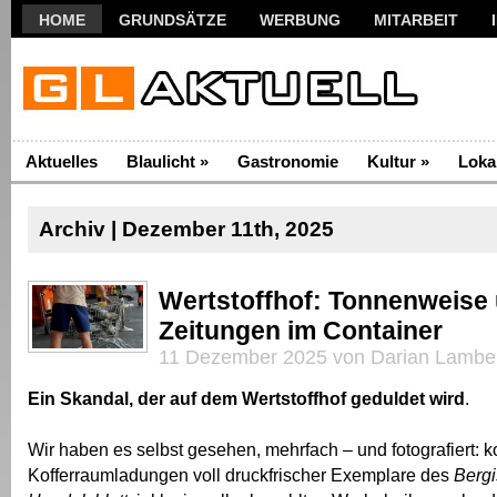
HOME
GRUNDSÄTZE
WERBUNG
MITARBEIT
Aktuelles
Blaulicht
»
Gastronomie
Kultur
»
Loka
Archiv | Dezember 11th, 2025
Wertstoffhof: Tonnenweise 
Zeitungen im Container
11 Dezember 2025 von Darian Lambe
Ein Skandal, der auf dem Wertstoffhof geduldet wird
.
Wir haben es selbst gesehen, mehrfach – und fotografiert: k
Kofferraumladungen voll druckfrischer Exemplare des
Berg