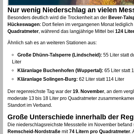
Nur wenig Niederschlag an vielen Mess
Besonders deutlich wird die Trockenheit an der
Bever-Talsp
Hückeswagen
: Dort fielen im vergangenen Monat lediglic
Quadratmeter
, während das langjährige Mittel bei
124 Lite
Ähnlich sah es an weiteren Stationen aus:
Große Dhünn-Talsperre (Lindscheid):
55 Liter statt d
Liter
Kläranlage Buchenhofen (Wuppertal):
65 Liter statt 
Kläranlage Solingen-Burg:
62 Liter statt 114 Liter
Der regenreichste Tag war der
19. November
, an dem verg
moderate 13 bis 18 Liter pro Quadratmeter zusammenkamen
Standort im Verband.
Große Unterschiede innerhalb der Reg
Die niederschlagsreichste Messstelle im November befand s
Remscheid-Nordstraße
mit
74 Litern pro Quadratmeter
.