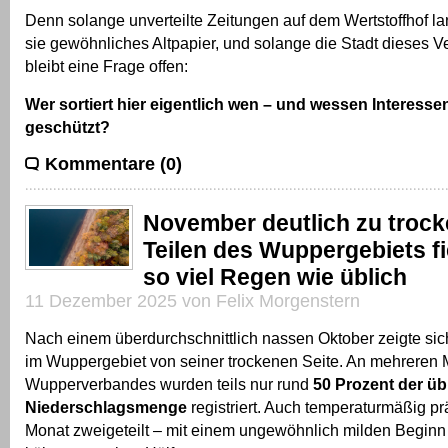
Denn solange unverteilte Zeitungen auf dem Wertstoffhof l
sie gewöhnliches Altpapier, und solange die Stadt dieses Ve
bleibt eine Frage offen:
Wer sortiert hier eigentlich wen – und wessen Interesse
geschützt?
Kommentare (0)
November deutlich zu trock
Teilen des Wuppergebiets fi
so viel Regen wie üblich
11 Dezember 2025 von Felix Morgenstern
Nach einem überdurchschnittlich nassen Oktober zeigte si
im Wuppergebiet von seiner trockenen Seite. An mehreren 
Wupperverbandes wurden teils nur rund
50 Prozent der üb
Niederschlagsmenge
registriert. Auch temperaturmäßig prä
Monat zweigeteilt – mit einem ungewöhnlich milden Beginn