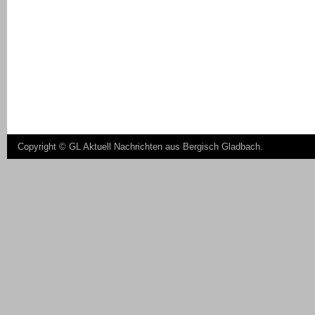
Copyright ©
GL Aktuell Nachrichten aus Bergisch Gladbach
.