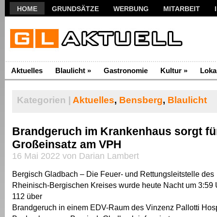
HOME
GRUNDSÄTZE
WERBUNG
MITARBEIT
Aktuelles
Blaulicht
»
Gastronomie
Kultur
»
Loka
Kategorien |
Aktuelles
,
Bensberg
,
Blaulicht
Brandgeruch im Krankenhaus sorgt fü
Großeinsatz am VPH
16 Mai 2022 von Darian Lambert
Bergisch Gladbach – Die Feuer- und Rettungsleitstelle des
Rheinisch-Bergischen Kreises wurde heute Nacht um 3:59 U
112 über
Brandgeruch in einem EDV-Raum des Vinzenz Pallotti Hospit