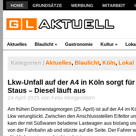
HOME
GRUNDSÄTZE
WERBUNG
MITARBEIT
Aktuelles
Blaulicht
»
Gastronomie
Kultur
»
Loka
Kategorien |
Aktuelles
,
Blaulicht
,
Köln
,
Lokal
Lkw-Unfall auf der A4 in Köln sorgt für
Staus – Diesel läuft aus
24 April 2025 von Felix Morgenstern
Am frühen Donnerstagmorgen (25. April) ist auf der A4 im K
Lkw verunglückt. Zwischen den Anschlussstellen Eifeltor u
kam der mit Süßwaren beladene Lastwagen aus bislang un
von der Fahrbahn ab und stürzte auf die Seite. Der Fahrer 