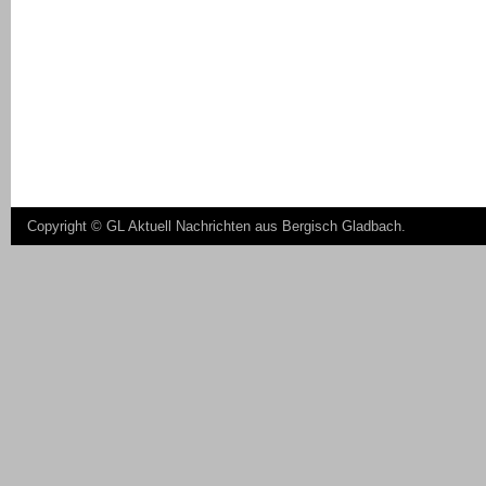
Copyright ©
GL Aktuell Nachrichten aus Bergisch Gladbach
.