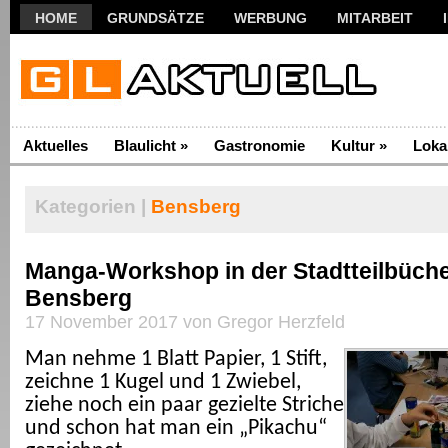
HOME
GRUNDSÄTZE
WERBUNG
MITARBEIT
Aktuelles
Blaulicht
»
Gastronomie
Kultur
»
Loka
Kategorien |
Bensberg
Manga-Workshop in der Stadtteilbüche
Bensberg
17 November 2017 von Gregor Herzfeld
Man nehme 1 Blatt Papier, 1 Stift,
zeichne 1 Kugel und 1 Zwiebel,
ziehe noch ein paar gezielte Striche
und schon hat man ein „Pikachu“