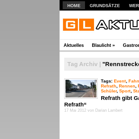
HOME
GRUNDSÄTZE
WER
Aktuelles
Blaulicht
»
Gastro
Tag Archiv |
"Rennstreck
Tags:
Event
,
Fahr
Refrath
,
Rennen
,
Schüler
,
Sport
,
St
Refrath gibt 
Refrath“
17 Mai 2012 von Darian Lambert