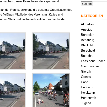
en machen dieses Event besonders spannend.
nach:
s an der Rennstrecke und die gesamte Organisation des
 fleißigen Mitglieder des Vereins mit Kaffee und
KATEGORIEN
n im Start- und Zielbereich auf der Frankenforster
Aktuelles
Anzeige
Bärbroich
Bensberg
Blaulicht
Burscheid
Butscha
Fass ohne Boden
Gastronomie
Gierath
Gronau
Hand
Hebborn
Heidkamp
Herkenrath
Jugend