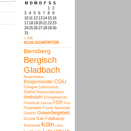
M
D
M
D
F
S
S
1
2
3
4
5
6
7
8
9
10
11
12
13
14
15
16
17
18
19
20
21
22
23
24
25
26
27
28
29
30
31
« Juli
SCHLAGWÖRTER
Bensberg
Bergisch
Gladbach
Bürgerinitative
CDU
Bürgermeister
Cologne
Datenschutz
Demo
Demonstration
diebstahl
Energiewende
FDP
Facebook
Fahrrad
Fest
Frank Samirae
Feuerwehr
Gewerbegebiet
Gedicht
Karl Feldkamp
Grüne
Köln
Karneval
Linke