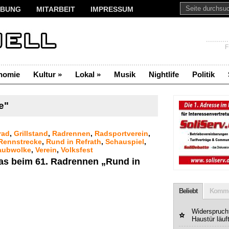
BUNG
MITARBEIT
IMPRESSUM
F
nomie
Kultur
»
Lokal
»
Musik
Nightlife
Politik
e"
rad
,
Grillstand
,
Radrennen
,
Radsportverein
,
Rennstrecke
,
Rund in Refrath
,
Schauspiel
,
aubwolke
,
Verein
,
Volksfest
Gas beim 61. Radrennen „Rund in
Beliebt
Komme
Widerspruchf
Haustür läuf