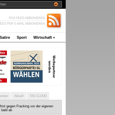
RSS FEED ABBONIEREN
EED PER E-MAIL ABBONIEREN
Satire
Sport
Wirtschaft
»
ntare
Aktuell
TAG CLOUD
rist gegen Fracking vor der eigenen
t bald ab