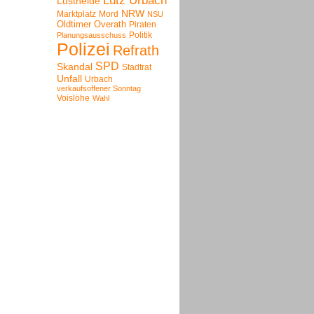
Lutz Urbach
Lustheide
NRW
Marktplatz
Mord
NSU
Oldtimer
Overath
Piraten
Politik
Planungsausschuss
Polizei
Refrath
SPD
Skandal
Stadtrat
Unfall
Urbach
verkaufsoffener Sonntag
Voislöhe
Wahl