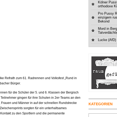
Kölner Pussy
orthodoxe K
Pro Pussy R
einzigem ru
Bekond
Mord in Berg
Tatverdächt
Lucke (AfD)
ke Refrath zum 61. Radrennen und Volksfest „Rund in
dbacher Bürger.
nen für die Schüler der 5. und 6. Klassen der Bergisch
Teilnehmer gingen für ihre Schulen in 2er-Teams an den
, Frauen und Männer in auf der schnellen Rundstrecke
KATEGORIEN
 Zwischensprints sorgten für ein unterhaltsames
 Kontakt zu den Sportlern und die permanente
Suchen