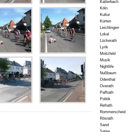
Katterbach
Köln
Kultur
Kürten
Leichlingen
Lokal
Lückerath
Lyrik
Moitzfeld
Musik
Nightlife
Nußbaum
Odenthal
Overath
Paffrath
Politik
Refrath
Rommerscheid
Rösrath
Sand
Satire