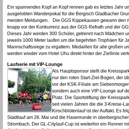
Ein spannendes Kopf an Kopf rennen gab es letztes Jahr u
ausgelobten Wanderpokal für die Bergisch Gladbacher Gru
meisten Meldungen. Die GGS Kippekausen gewann den ri
knapp vor der Konkurrenz aus der GGS Refrath und der GG
Dieses Jahr werden 300 Schüler, getrennt nach Mädchen u
jeweils 1000 Meter laufen um die begehrten Trophäen für J
Mannschaftssiege zu ergattern. Medaillen für alle großen u
werden wieder vom Hotel Uhu direkt hinter der Ziellinie verte
Laufserie mit VIP-Lounge
Als Hauptsponsor stellt die Kreisspar
nur den roten Start-Ziel-Bogen, der übe
vor der KSK-Filiale am Siebenmorgen g
sondern auch eine VIP-Lounge auf de
Platz. Die Sportstiftung der Kreisspar
seit vielen Jahren die die 3-Kreise-La
Kirschblütenlauf ist der Auftakt. Es fo
Stadtlauf am 26. Mai und die Hasenrunde in oberbergisc
Strombach. Der GL-Citylauf-Cup ist weiterhin ein Renner mi