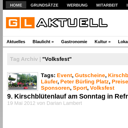
HOME
GRUNDSÄTZE
WERBUNG
MITARBEIT
Aktuelles
Blaulicht
»
Gastronomie
Kultur
»
Loka
Tag Archiv |
"Volksfest"
Tags:
Event
,
Gutscheine
,
Kirschb
Läufer
,
Peter Bürling Platz
,
Preis
Sponsoren
,
Sport
,
Volksfest
9. Kirschblütenlauf am Sonntag in Ref
19 Mai 2012 von Darian Lambert