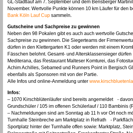
GL-Stadtlauf am 7. September und dem Bensberger Martinil
November. Wertvolle Punkte können 10 km Läufer für den b
Bank Köln Lauf Cup
sammeln.
Gutscheine und Sachpreise zu gewinnen
Neben den 98 Pokalen gibt es auch auch wertvolle Gutsch
Sachpreise zu gewinnen. Die Siegerteams der Firmenwertu
dürfen in den Klettergarten K1 oder werden mit einem Krom
Fässchen belohnt. Gesamt- und Altersklassensieger dürfen 
Mediterana, das Restaurant Malteser Komturei, das Fotos
Achim Achilles, Sebamed und Runners Point in Bergisch G
ebenfalls als Sponsoren mit von der Partie.
Alle Infos und online-Anmeldung unter
www.kirschbluetenla
Infos:
– 1070 Kirschblütenläufer sind bereits angemeldet - davo
Grundschüler / 105 im offenen Schülerlauf / 110 Bambinis (
– Nachmeldungen sind am Sonntag ab 11 h vor Ort noch mö
Turnhalle Steinbreche am Marktplatz in Refrath - Parkfläc
Sportplatz hinter der Turnhalle offen sowie: Marktplatz, Ste