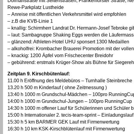
Dolmanstraße mit Seitenstraßen, Frankenforster Straße, N
Rewe-Parkplatz Lustheide
– Anreise mit öffentlichen Verkehrsmittel wird empfohlen
– z.B die KVB-Linie 1
– knallig: Schirmherr Landrat Dr. Hermann-Josef Tebroke gi
– laut: Sambagruppe Shaking Eggs werden die Läufermass
– glänzend: Athleten-Hotel UHU sponsert 1300 Medaillen
– alkoholfrei: Krombacher Brauerei Promotion mit der vollen
– knackig: 1200 Äpfel vom Frischecenter Breidohr
– gebührend: erstmals Krüger-Show als Bühne für Siegere
Zeitplan 9. Kirschbütenlauf:
11.00 h Eröffnung des Meldebüros – Turnhalle Steinbreche
13.20 h 500 m Kinderlauf ( ohne Zeitmessung )
13:40 h 1000 m Grundschul-Mädchen – 100pro RunningCu
14:00 h 1000 m Grundschul-Jungen – 100pro RunningCup
14:30 h 1000 m offener Lauf für Schülerinnen und Schüler b
15:00 h Internationaler 2. tecis-team-sprint – Einladungslauf
15:30 h 5 km BARMER GEK Lauf mit Firmenwertung
16:30 h 10 km KSK-Kirschblütenlauf mit Firmenwertung