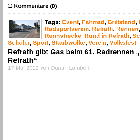
Kommentare (0)
Tags:
Event
,
Fahrrad
,
Grillstand
,
Radsportverein
,
Refrath
,
Rennen
Rennstrecke
,
Rund in Refrath
,
Sc
Schüler
,
Sport
,
Staubwolke
,
Verein
,
Volksfest
Refrath gibt Gas beim 61. Radrennen 
Refrath“
17 Mai 2012 von Darian Lambert