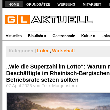
HOME
GRUNDSÄTZE
WERBUNG
MITARBEIT
Aktuelles
Blaulicht
»
Gastronomie
Kultur
»
Loka
Kategorien |
Lokal
,
Wirtschaft
„Wie die Superzahl im Lotto“: Warum 
Beschäftigte im Rheinisch-Bergischen
Betriebsräte setzen sollten
07 April 2026 von Felix Morgenstern