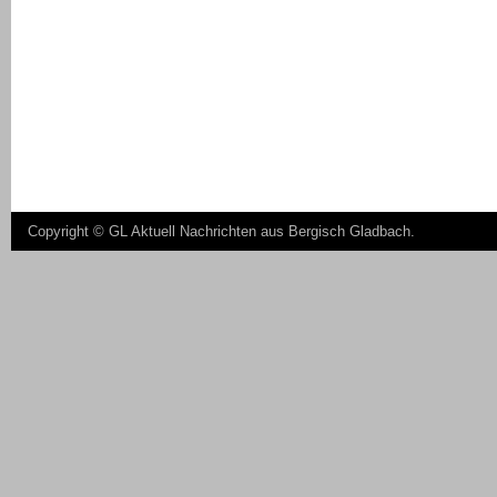
Copyright ©
GL Aktuell Nachrichten aus Bergisch Gladbach
.