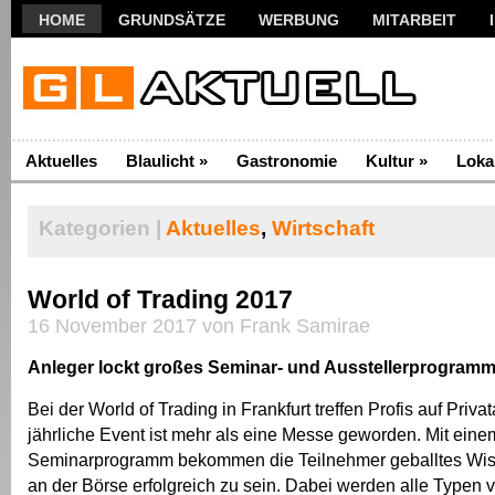
HOME
GRUNDSÄTZE
WERBUNG
MITARBEIT
Aktuelles
Blaulicht
»
Gastronomie
Kultur
»
Loka
Kategorien |
Aktuelles
,
Wirtschaft
World of Trading 2017
16 November 2017 von Frank Samirae
Anleger lockt großes Seminar- und Ausstellerprogram
Bei der World of Trading in Frankfurt treffen Profis auf Priv
jährliche Event ist mehr als eine Messe geworden. Mit ein
Seminarprogramm bekommen die Teilnehmer geballtes Wiss
an der Börse erfolgreich zu sein. Dabei werden alle Typen 