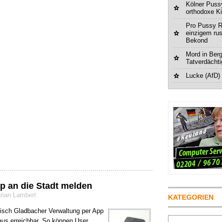
Kölner Pussy
orthodoxe K
Pro Pussy R
einzigem ru
Bekond
Mord in Berg
Tatverdächt
Lucke (AfD)
p an die Stadt melden
rian Lambert
KATEGORIEN
rgisch Gladbacher Verwaltung per App
Suchen
us erreichbar. So können User