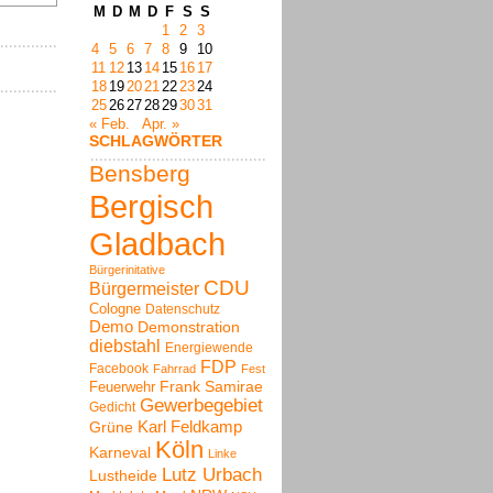
M
D
M
D
F
S
S
1
2
3
4
5
6
7
8
9
10
11
12
13
14
15
16
17
18
19
20
21
22
23
24
25
26
27
28
29
30
31
« Feb.
Apr. »
SCHLAGWÖRTER
Bensberg
Bergisch
Gladbach
Bürgerinitative
CDU
Bürgermeister
Cologne
Datenschutz
Demo
Demonstration
diebstahl
Energiewende
FDP
Facebook
Fahrrad
Fest
Frank Samirae
Feuerwehr
Gewerbegebiet
Gedicht
Karl Feldkamp
Grüne
Köln
Karneval
Linke
Lutz Urbach
Lustheide