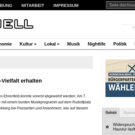
BUNG
MITARBEIT
IMPRESSUM
F
nomie
Kultur
»
Lokal
»
Musik
Nightlife
Politik
Vielfalt erhalten
n-Ehrenfeld konnte vorerst abgewehrt werden. Am 7.
le mit einem bunten Musikprogramm auf dem Rudolfplatz
nklang bei Passanten und Anwohnern, wie auf diesem
Beliebt
Komme
Widerspruchf
Haustür läuf