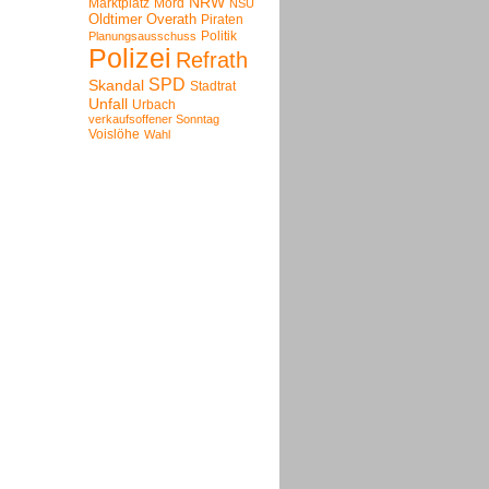
NRW
Marktplatz
Mord
NSU
Oldtimer
Overath
Piraten
Politik
Planungsausschuss
Polizei
Refrath
SPD
Skandal
Stadtrat
Unfall
Urbach
verkaufsoffener Sonntag
Voislöhe
Wahl