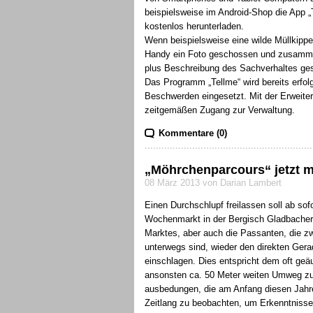
beispielsweise im Android-Shop die App „
kostenlos herunterladen.
Wenn beispielsweise eine wilde Müllkipp
Handy ein Foto geschossen und zusamme
plus Beschreibung des Sachverhaltes ge
Das Programm „Tellme“ wird bereits erfolg
Beschwerden eingesetzt. Mit der Erweiter
zeitgemäßen Zugang zur Verwaltung.
Kommentare (0)
„Möhrchenparcours“ jetzt m
08 März 2013 von Darian Lambert
Einen Durchschlupf freilassen soll ab so
Wochenmarkt in der Bergisch Gladbacher
Marktes, aber auch die Passanten, die zw
unterwegs sind, wieder den direkten Ge
einschlagen. Dies entspricht dem oft ge
ansonsten ca. 50 Meter weiten Umweg zu
ausbedungen, die am Anfang diesen Jahre
Zeitlang zu beobachten, um Erkenntnisse