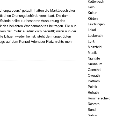
Katterbach
Köln
enparcours“ getauft, hatten die Marktbeschicker
Kultur
dtischen Ordnungsbehörde vereinbart. Die damit
Kürten
tände sollte zur besseren Ausnutzung des
Leichlingen
k des beliebten Wochenmarktes beitragen. Die nun
Lokal
on der Politik ausdrücklich begrüßt; wenn nun der
Lückerath
e Eiligen wieder frei ist, steht dem ungetrübten
Lyrik
ags auf dem Konrad-Adenauer-Platz nichts mehr
Moitzfeld
Musik
Nightlife
Nußbaum
Odenthal
Overath
Paffrath
Politik
Refrath
Rommerscheid
Rösrath
Sand
Satire