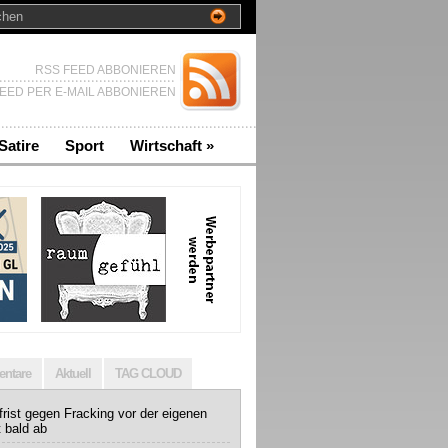
RSS FEED ABBONIEREN
EED PER E-MAIL ABBONIEREN
Satire
Sport
Wirtschaft
»
ntare
Aktuell
TAG CLOUD
rist gegen Fracking vor der eigenen
t bald ab