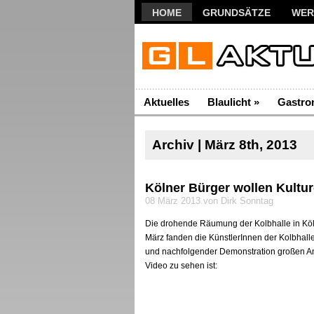
HOME
GRUNDSÄTZE
WER
Aktuelles
Blaulicht
»
Gastro
Archiv | März 8th, 2013
Kölner Bürger wollen Kultur-
08 März 2013 von Dirk Sonntag
Die drohende Räumung der Kolbhalle in Köl
März fanden die KünstlerInnen der Kolbhal
und nachfolgender Demonstration großen A
Video zu sehen ist: