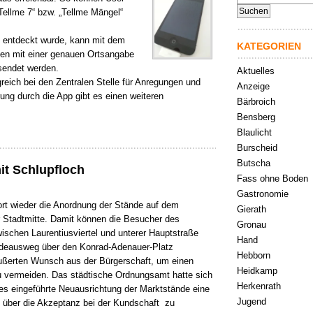
nach:
Tellme 7“ bzw. „Tellme Mängel“
e entdeckt wurde, kann mit dem
KATEGORIEN
n mit einer genauen Ortsangabe
sendet werden.
Aktuelles
reich bei den Zentralen Stelle für Anregungen und
Anzeige
ung durch die App gibt es einen weiteren
Bärbroich
Bensberg
Blaulicht
Burscheid
Butscha
it Schlupfloch
Fass ohne Boden
Gastronomie
fort wieder die Anordnung der Stände auf dem
Gierath
 Stadtmitte. Damit können die Besucher des
Gronau
ischen Laurentiusviertel und unterer Hauptstraße
Hand
radeausweg über den Konrad-Adenauer-Platz
Hebborn
äußerten Wunsch aus der Bürgerschaft, um einen
Heidkamp
 vermeiden. Das städtische Ordnungsamt hatte sich
Herkenrath
s eingeführte Neuausrichtung der Marktstände eine
Jugend
 über die Akzeptanz bei der Kundschaft zu