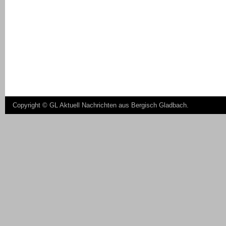
Copyright ©
GL Aktuell Nachrichten aus Bergisch Gladbach
.