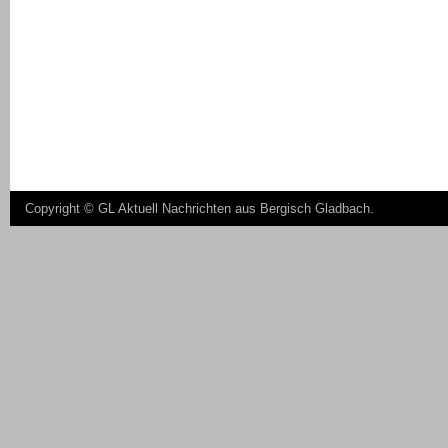
Copyright ©
GL Aktuell Nachrichten aus Bergisch Gladbach
.