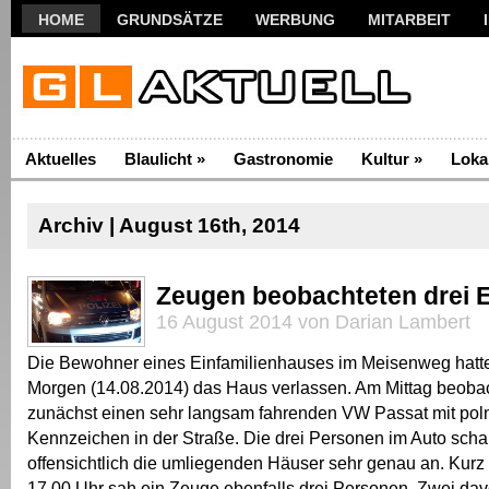
HOME
GRUNDSÄTZE
WERBUNG
MITARBEIT
Aktuelles
Blaulicht
»
Gastronomie
Kultur
»
Loka
Archiv | August 16th, 2014
Zeugen beobachteten drei 
16 August 2014 von Darian Lambert
Die Bewohner eines Einfamilienhauses im Meisenweg hatt
Morgen (14.08.2014) das Haus verlassen. Am Mittag beob
zunächst einen sehr langsam fahrenden VW Passat mit po
Kennzeichen in der Straße. Die drei Personen im Auto scha
offensichtlich die umliegenden Häuser sehr genau an. Kurz
17.00 Uhr sah ein Zeuge ebenfalls drei Personen. Zwei davo