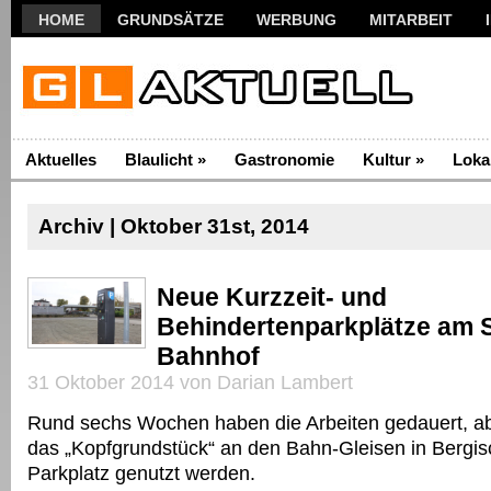
HOME
GRUNDSÄTZE
WERBUNG
MITARBEIT
Aktuelles
Blaulicht
»
Gastronomie
Kultur
»
Loka
Archiv | Oktober 31st, 2014
Neue Kurzzeit- und
Behindertenparkplätze am 
Bahnhof
31 Oktober 2014 von Darian Lambert
Rund sechs Wochen haben die Arbeiten gedauert, ab
das „Kopfgrundstück“ an den Bahn-Gleisen in Bergis
Parkplatz genutzt werden.