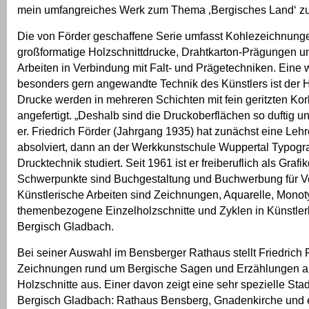
mein umfangreiches Werk zum Thema ‚Bergisches Land‘ zu
Die von Förder geschaffene Serie umfasst Kohlezeichnunge
großformatige Holzschnittdrucke, Drahtkarton-Prägungen u
Arbeiten in Verbindung mit Falt- und Prägetechniken. Eine w
besonders gern angewandte Technik des Künstlers ist der H
Drucke werden in mehreren Schichten mit fein geritzten Kor
angefertigt. „Deshalb sind die Druckoberflächen so duftig und
er. Friedrich Förder (Jahrgang 1935) hat zunächst eine Leh
absolviert, dann an der Werkkunstschule Wuppertal Typogr
Drucktechnik studiert. Seit 1961 ist er freiberuflich als Grafik
Schwerpunkte sind Buchgestaltung und Buchwerbung für V
Künstlerische Arbeiten sind Zeichnungen, Aquarelle, Monot
themenbezogene Einzelholzschnitte und Zyklen in Künstlerb
Bergisch Gladbach.
Bei seiner Auswahl im Bensberger Rathaus stellt Friedrich
Zeichnungen rund um Bergische Sagen und Erzählungen au
Holzschnitte aus. Einer davon zeigt eine sehr spezielle Sta
Bergisch Gladbach: Rathaus Bensberg, Gnadenkirche und e