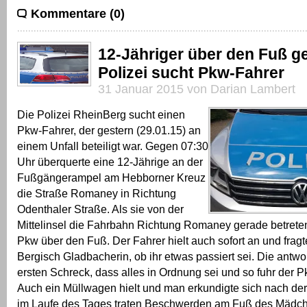
Kommentare (0)
12-Jähriger über den Fuß g
Polizei sucht Pkw-Fahrer
31 Januar 2015 von Darian Lambert
Die Polizei RheinBerg sucht einen
Pkw-Fahrer, der gestern (29.01.15) an
einem Unfall beteiligt war. Gegen 07:30
Uhr überquerte eine 12-Jährige an der
Fußgängerampel am Hebborner Kreuz
die Straße Romaney in Richtung
Odenthaler Straße. Als sie von der
Mittelinsel die Fahrbahn Richtung Romaney gerade betreten h
Pkw über den Fuß. Der Fahrer hielt auch sofort an und fragt
Bergisch Gladbacherin, ob ihr etwas passiert sei. Die antwo
ersten Schreck, dass alles in Ordnung sei und so fuhr der P
Auch ein Müllwagen hielt und man erkundigte sich nach der
im Laufe des Tages traten Beschwerden am Fuß des Mädche