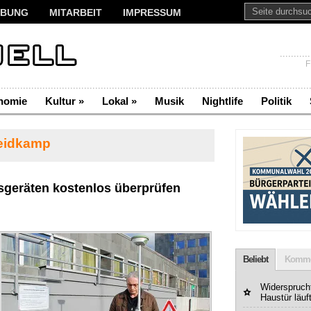
BUNG
MITARBEIT
IMPRESSUM
F
nomie
Kultur
»
Lokal
»
Musik
Nightlife
Politik
eidkamp
nsgeräten kostenlos überprüfen
Beliebt
Komme
Widerspruchf
Haustür läuf