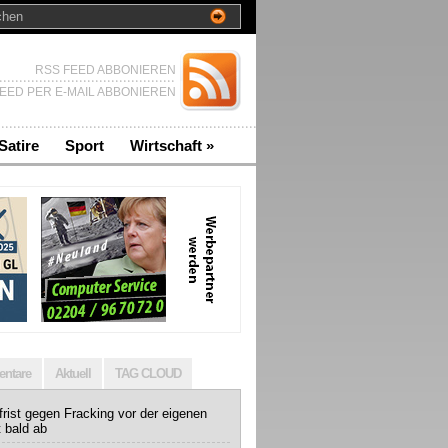
RSS FEED ABBONIEREN
EED PER E-MAIL ABBONIEREN
Satire
Sport
Wirtschaft
»
ntare
Aktuell
TAG CLOUD
rist gegen Fracking vor der eigenen
t bald ab