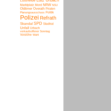
Lutz Urbach
Lustheide
NRW
Marktplatz
Mord
NSU
Oldtimer
Overath
Piraten
Politik
Planungsausschuss
Polizei
Refrath
SPD
Skandal
Stadtrat
Unfall
Urbach
verkaufsoffener Sonntag
Voislöhe
Wahl