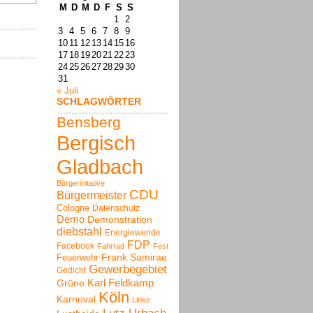
M
D
M
D
F
S
S
1
2
3
4
5
6
7
8
9
10
11
12
13
14
15
16
17
18
19
20
21
22
23
24
25
26
27
28
29
30
31
« Juli
SCHLAGWÖRTER
Bensberg
Bergisch
Gladbach
Bürgerinitative
CDU
Bürgermeister
Cologne
Datenschutz
Demo
Demonstration
diebstahl
Energiewende
FDP
Facebook
Fahrrad
Fest
Frank Samirae
Feuerwehr
Gewerbegebiet
Gedicht
Karl Feldkamp
Grüne
Köln
Karneval
Linke