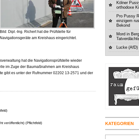
Kölner Pussy
orthodoxe K
Pro Pussy R
einzigem ru
Bekond
Bild: Dipl.-Ing. Richert hat die Prüfstelle für
Mord in Berg
Navigationsgeräte am Kreishaus eingerichtet.
Tatverdächt
Lucke (AfD)
verwaltung hat die Navigationsprüfstelle wieder
stelle im Zuge der Baumaßnahmen am Kreishaus
te gibt es unter der Rufnummer 02202 13-2571 und der
tfeld)
ht veröffentlicht) (Pflichtfeld)
KATEGORIEN
Suchen