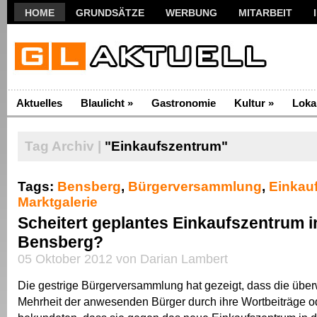
HOME
GRUNDSÄTZE
WERBUNG
MITARBEIT
Aktuelles
Blaulicht
»
Gastronomie
Kultur
»
Loka
Tag Archiv |
"Einkaufszentrum"
Tags:
Bensberg
,
Bürgerversammlung
,
Einkau
Marktgalerie
Scheitert geplantes Einkaufszentrum i
Bensberg?
05 Oktober 2012 von Darian Lambert
Die gestrige Bürgerversammlung hat gezeigt, dass die übe
Mehrheit der anwesenden Bürger durch ihre Wortbeiträge ode