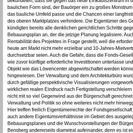
bekundeten, dass sie gegen das neue Einkaufszentrum in 
baulichen Form sind, der Bauörper ein zu großes Monstrum s
das bauliche Umfeld passe und die Chancen einer langfris
des oberen Marktplatzes verhindere. Die Eigentümer des 
kündigten bereits alle denklichen gerichtlichen Schritte ge
Bebauungsplan an, der die jetzige Planung legalisiere. Auc
Rentabilität des Projektes in Frage gestellt, weil die erforde
heute am Markt nicht mehr erzielbar und 10-Jahres-Mietvert
durchsetzbar seien. Auch die Gefahr, dass die Fonds-Gesel
wie zuvor künftige erforderliche Investitionen unterlasse un
Objekt wie das Löwencenter abgewirtschaftet werden könn
hingewiesen. Der Verwaltung und dem Architekturbüro wu
durch gefällige perspektivische Visualisierungen vorgeworf
wirklichen realen Eindruck nach Fertigstellung verschleiern 
nicht mit so viel Gegenwind aus der Bürgerschaft gerechnet,
Verwaltung und Politik so ohne weiteres nicht mehr hinwe
Hier treffen freilich Eigentümerrechte der Fondsgesellschaft
auch andere Eigentumsverhältnisse im Gebiet des ausgele
Bebauungsplanes und die Wunschvorstellungen der Bürger
Bensberg andererseits diametral aufeinander, denn es ist ei