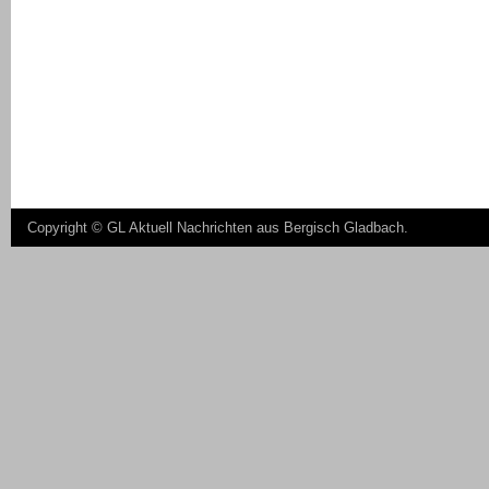
Copyright ©
GL Aktuell Nachrichten aus Bergisch Gladbach
.