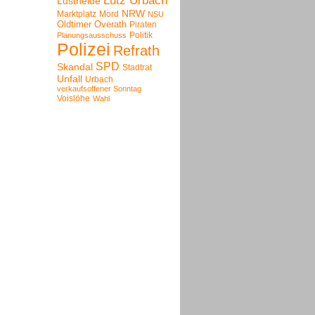
Lutz Urbach
Lustheide
NRW
Marktplatz
Mord
NSU
Oldtimer
Overath
Piraten
Politik
Planungsausschuss
Polizei
Refrath
SPD
Skandal
Stadtrat
Unfall
Urbach
verkaufsoffener Sonntag
Voislöhe
Wahl