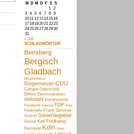
M
D
M
D
F
S
S
1
2
3
4
5
6
7
8
9
10
11
12
13
14
15
16
17
18
19
20
21
22
23
24
25
26
27
28
29
30
31
« Juli
SCHLAGWÖRTER
Bensberg
Bergisch
Gladbach
Bürgerinitative
CDU
Bürgermeister
Cologne
Datenschutz
Demo
Demonstration
diebstahl
Energiewende
FDP
Facebook
Fahrrad
Fest
Frank Samirae
Feuerwehr
Gewerbegebiet
Gedicht
Karl Feldkamp
Grüne
Köln
Karneval
Linke