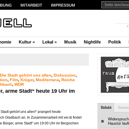
BUNG
MITARBEIT
IMPRESSUM
F
nomie
Kultur
»
Lokal
»
Musik
Nightlife
Politik
Die Stadt gehört uns allen
,
Diskussion
,
tion
,
Film
,
Krüger
,
Mediterrana
,
Reiche
Urbach
,
WDR
r, arme Stadt“ heute 19 Uhr im
Beliebt
Komme
tadt gehört uns allen!“ prangert heute
sch Gladbach an. In Zusammenarbeit mit ver.di findet
Widerspruchf
he Bürger, arme Stadt“ um 19:00 Uhr im Bergischen
Haustür läuf