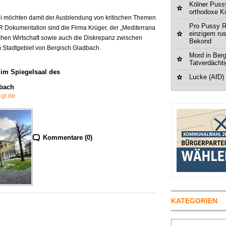
Kölner Pussy
orthodoxe K
r.di möchten damit der Ausblendung von kritischen Themen
Pro Pussy R
R Dokumentation sind die Firma Krüger, der „Mediterrana
einzigem ru
achen Wirtschaft sowie auch die Diskrepanz zwischen
Bekond
 Stadtgebiet von Bergisch Gladbach.
Mord in Berg
Tatverdächt
r im
Spiegelsaal des
Lucke (AfD)
dbach
-gl.de
Kommentare (0)
KATEGORIEN
Suchen