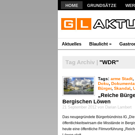
HOME
GRUNDSÄTZE
WER
Aktuelles
Blaulicht
»
Gastro
Tag Archiv |
"WDR"
Tags:
arme Stadt
,
Doku
,
Dokumenta
Bürger
,
Skandal
,
„Reiche Bürge
Bergischen Löwen
21 September 2012 von Darian Lambert
Das neugegründete Bürgerbündniss IG „Die S
öffentlichkeitswirsam die Misstände in Bergi
heute eine öffentliche Filmvorführung „Reic