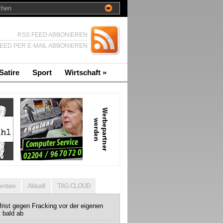
RSS FEED ABBONIEREN
EED PER E-MAIL ABBONIEREN
Satire
Sport
Wirtschaft
»
ntare
Aktuell
TAG CLOUD
rist gegen Fracking vor der eigenen
t bald ab