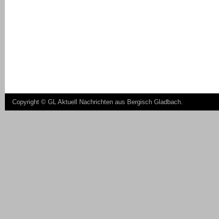
Copyright ©
GL Aktuell Nachrichten aus Bergisch Gladbach
.