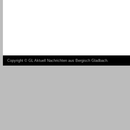
Copyright ©
GL Aktuell Nachrichten aus Bergisch Gladbach
.