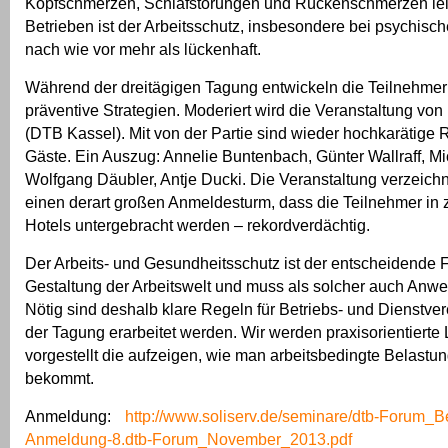
Kopfschmerzen, Schlafstörungen und Rückenschmerzen leid
Betrieben ist der Arbeitsschutz, insbesondere bei psychisc
nach wie vor mehr als lückenhaft.
Während der dreitägigen Tagung entwickeln die Teilnehmer
präventive Strategien. Moderiert wird die Veranstaltung von
(DTB Kassel). Mit von der Partie sind wieder hochkarätige 
Gäste. Ein Auszug: Annelie Buntenbach, Günter Wallraff, M
Wolfgang Däubler, Antje Ducki. Die Veranstaltung verzeichne
einen derart großen Anmeldesturm, dass die Teilnehmer in
Hotels untergebracht werden – rekordverdächtig.
Der Arbeits- und Gesundheitsschutz ist der entscheidende Fa
Gestaltung der Arbeitswelt und muss als solcher auch Anw
Nötig sind deshalb klare Regeln für Betriebs- und Dienstver
der Tagung erarbeitet werden. Wir werden praxisorientiert
vorgestellt die aufzeigen, wie man arbeitsbedingte Belastun
bekommt.
Anmeldung:
http://www.soliserv.de/seminare/dtb-Forum_
Anmeldung-8.dtb-Forum_November_2013.pdf