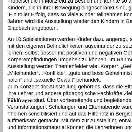
Fröbelschule in Moitzfeld zu Besuch und konnte so 
Kindern, die in ihrer Bewegung eingeschränkt sind, 
Ein toller Erfolg, dass so viele Kinder teilnehmen ko
Jahren wird die Ausstellung wieder den Kindern in B
Gladbach angeboten.
An 10 Spielstationen werden Kinder dazu angeregt, s
mit den eigenen Befindlichkeiten auseinander zu set
lernen, selbst besser mit positiven und negativen Ge
Körperempfindungen umgehen zu können. Im Rahm
Ausstellung werden Themenfelder wie „Körper“, „Gef
„Miteinander“, „Konflikte“, „gute und böse Geheimniss
holen“ und „sexuelle Gewalt“ behandelt.
Zum Konzept der Ausstellung gehört es, dass die Elte
ihre Lehrer und andere pädagogische Fachkräfte Zie
Fühlfragen
sind. Über vorbereitende und begleitende
Veranstaltungen, Schulungen und Elternabende wurde
Themen sensibilisiert und auf das Hilfenetz in Bergi
aufmerksam gemacht. Mit dem zur Ausstellung entwic
und Informationsmaterial können die Lehrerinnen und