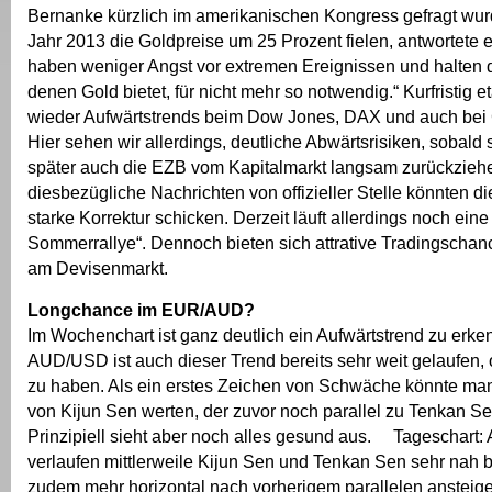
Bernanke kürzlich im amerikanischen Kongress gefragt wu
Jahr 2013 die Goldpreise um 25 Prozent fielen, antwortete 
haben weniger Angst vor extremen Ereignissen und halten 
denen Gold bietet, für nicht mehr so notwendig.“ Kurfristig et
wieder Aufwärtstrends beim Dow Jones, DAX und auch bei G
Hier sehen wir allerdings, deutliche Abwärtsrisiken, sobald 
später auch die EZB vom Kapitalmarkt langsam zurückziehe
diesbezügliche Nachrichten von offizieller Stelle könnten di
starke Korrektur schicken. Derzeit läuft allerdings noch eine
Sommerrallye“. Dennoch bieten sich attrative Tradingscha
am Devisenmarkt.
Longchance im EUR/AUD?
Im Wochenchart ist ganz deutlich ein Aufwärtstrend zu erke
AUD/USD ist auch dieser Trend bereits sehr weit gelaufen, o
zu haben. Als ein erstes Zeichen von Schwäche könnte ma
von Kijun Sen werten, der zuvor noch parallel zu Tenkan Sen
Prinzipiell sieht aber noch alles gesund aus. Tageschart: 
verlaufen mittlerweile Kijun Sen und Tenkan Sen sehr nah 
zudem mehr horizontal nach vorherigem parallelen ansteige