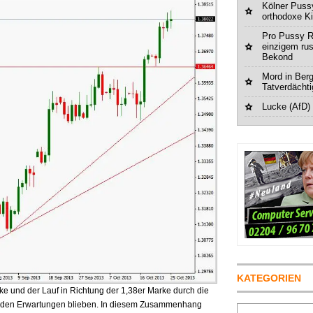
Kölner Pussy
orthodoxe K
Pro Pussy R
einzigem ru
Bekond
Mord in Berg
Tatverdächt
Lucke (AfD)
KATEGORIEN
ke und der Lauf in Richtung der 1,38er Marke durch die
er den Erwartungen blieben. In diesem Zusammenhang
Suchen