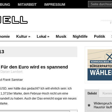
BUNG
MITARBEIT
IMPRESSUM
F
nomie
Kultur
»
Lokal
»
Musik
Nightlife
Politik
13
: Für den Euro wird es spannend
 Darian Lambert
nd Frank Samirae
, wer hätte das gedacht? Ich will ehrlich sein: ich
Beliebt
Komme
er 1,3710er Marke, dem Februar-Hoch nicht um eine
andelt zu haben. Auch der Dax erreicht sogar ein neues
Widerspruchf
 Marke.
Haustür läuf