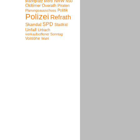
NRW
Marktplatz
Mord
NSU
Oldtimer
Overath
Piraten
Politik
Planungsausschuss
Polizei
Refrath
SPD
Skandal
Stadtrat
Unfall
Urbach
verkaufsoffener Sonntag
Voislöhe
Wahl