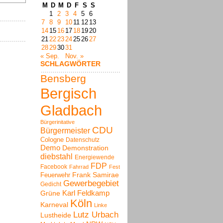
M
D
M
D
F
S
S
1
2
3
4
5
6
7
8
9
10
11
12
13
14
15
16
17
18
19
20
21
22
23
24
25
26
27
28
29
30
31
« Sep.
Nov. »
SCHLAGWÖRTER
Bensberg
Bergisch
Gladbach
Bürgerinitative
CDU
Bürgermeister
Cologne
Datenschutz
Demo
Demonstration
diebstahl
Energiewende
FDP
Facebook
Fahrrad
Fest
Frank Samirae
Feuerwehr
Gewerbegebiet
Gedicht
Karl Feldkamp
Grüne
Köln
Karneval
Linke
Lutz Urbach
Lustheide