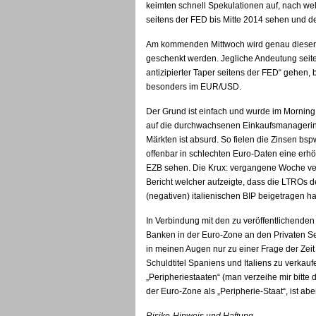
keimten schnell Spekulationen auf, nach we
seitens der FED bis Mitte 2014 sehen und de
Am kommenden Mittwoch wird genau dieser 
geschenkt werden. Jegliche Andeutung seite
antizipierter Taper seitens der FED“ gehen, b
besonders im EUR/USD.
Der Grund ist einfach und wurde im Morning 
auf die durchwachsenen Einkaufsmanagerin
Märkten ist absurd. So fielen die Zinsen bs
offenbar in schlechten Euro-Daten eine erhöh
EZB sehen. Die Krux: vergangene Woche verö
Bericht welcher aufzeigte, dass die LTROs 
(negativen) italienischen BIP beigetragen h
In Verbindung mit den zu veröffentlichenden 
Banken in der Euro-Zone an den Privaten Se
in meinen Augen nur zu einer Frage der Zei
Schuldtitel Spaniens und Italiens zu verkau
„Peripheriestaaten“ (man verzeihe mir bitte d
der Euro-Zone als „Peripherie-Staat“, ist ab