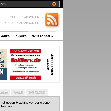
RSS FEED ABBONIEREN
EED PER E-MAIL ABBONIEREN
Satire
Sport
Wirtschaft
»
ntare
Aktuell
TAG CLOUD
rist gegen Fracking vor der eigenen
t bald ab