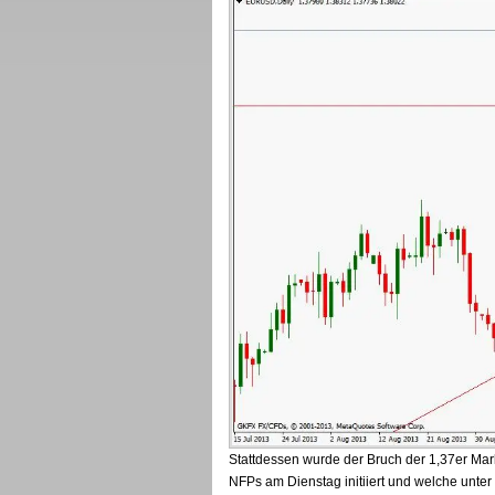
Stattdessen wurde der Bruch der 1,37er Mar
NFPs am Dienstag initiiert und welche unt