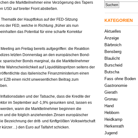
nach:
lchen die Marktteilnehmer eine Verzögerung des Tapers
n USD auf breiter Front abstießen.
Thematik der Hauptfokus auf der FED-Sitzung
KATEGORIEN
ns der FED, welche in Richtung „früher als nun
Aktuelles
einhalten das Potential für eine scharfe Korrektur
Anzeige
Bärbroich
Meeting am Freitag bereits aufgegriffen: die Reaktion
Bensberg
dizes letzten Donnerstag an den europäischen Bond-
Blaulicht
pw. spanischer Bonds marginal, da die Marktteilnehmer
Burscheid
te Wahrscheinlichkeit auf Liquiditätsspritzen seitens der
Butscha
ffentlichte das italienische Finanzministerium einen
Fass ohne Boden
der EZB einen nicht unwesentlichen Beitrag zum
Gastronomie
aben.
Gierath
Inflationsdaten und der Tatsache, dass die Kredite der
Gronau
ktor im September auf -1,9% gesunken sind, lassen es
Hand
t werden, wann die Marktteilnehmer beginnen die
Hebborn
fen und die folglich anziehenden Zinsen europäischer
Heidkamp
ie Bezeichnung der dritt- und fünftgrößten Volkswirtschaft
Herkenrath
er kürzer…) den Euro auf Talfahrt schicken.
Jugend