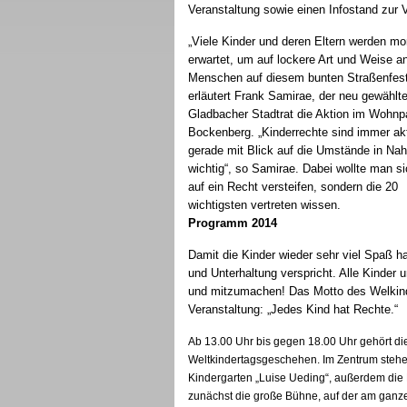
Veranstaltung sowie einen Infostand zur 
„
Viele Kinder und deren Eltern werden mo
erwartet, um auf lockere Art und Weise a
Menschen auf diesem bunten Straßenfes
erläutert Frank Samirae, der neu gewählt
Gladbacher Stadtrat die Aktion im Wohnp
Bockenberg. „Kinderrechte sind immer akt
gerade mit Blick auf die Umstände in Nah
wichtig“, so Samirae. Dabei wollte man si
auf ein Recht versteifen, sondern die 20
wichtigsten vertreten wissen.
Programm 2014
Damit die Kinder wieder sehr viel Spaß 
und Unterhaltung verspricht. Alle Kinder 
und mitzumachen! Das Motto des Welkind
Veranstaltung: „Jedes Kind hat Rechte.“
Ab 13.00 Uhr bis gegen 18.00 Uhr gehört 
Weltkindertagsgeschehen. Im Zentrum stehen
Kindergarten „Luise Ueding“, außerdem die K
zunächst die große Bühne, auf der am ganze