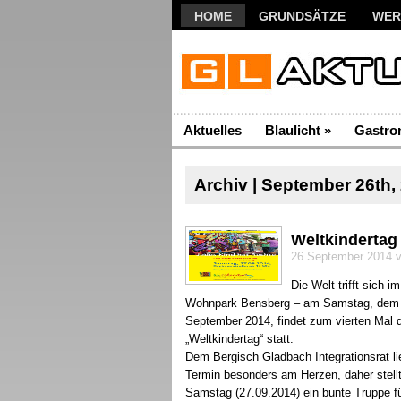
HOME
GRUNDSÄTZE
WER
Aktuelles
Blaulicht
»
Gastro
Archiv | September 26th,
Weltkindertag
26 September 2014 v
Die Welt trifft sich im
Wohnpark Bensberg – am Samstag, dem 
September 2014, findet zum vierten Mal 
„Weltkindertag“ statt.
Dem Bergisch Gladbach Integrationsrat li
Termin besonders am Herzen, daher stell
Samstag (27.09.2014) ein bunte Truppe fü