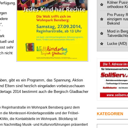
Kölner Pussy
Verfügung.
orthodoxe K
rgen
Pro Pussy R
ndere
einzigem ru
Bekond
t
“,
e
Mord in Berg
Tatverdächt
ark
uell und
Lucke (AfD)
ost sehr
ch nicht
haben, gibt es ein Programm, das Spannung, Aktion
und Eltern sind herzlich eingeladen vorbeizuschauen
ertags 2014 bestimmt auch die Bergisch Gladbacher
die Reginharstraße im Wohnpark Bensberg ganz dem
 die Montessori-Kindertagesstätte und der Fröbel-
KATEGORIEN
iWo, die Kontaktstelle im Wohnpark. Blickfang ist
n Nachmittag Musik- und Kulturvorführungen präsentiert
Suchen