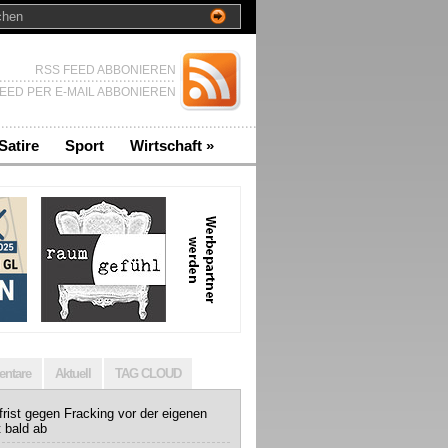
RSS FEED ABBONIEREN
EED PER E-MAIL ABBONIEREN
Satire
Sport
Wirtschaft
»
ntare
Aktuell
TAG CLOUD
rist gegen Fracking vor der eigenen
t bald ab