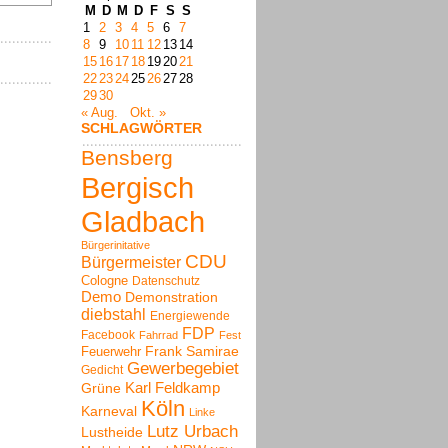
M
D
M
D
F
S
S
1
2
3
4
5
6
7
8
9
10
11
12
13
14
15
16
17
18
19
20
21
22
23
24
25
26
27
28
29
30
« Aug.
Okt. »
SCHLAGWÖRTER
Bensberg
Bergisch
Gladbach
Bürgerinitative
CDU
Bürgermeister
Cologne
Datenschutz
Demo
Demonstration
diebstahl
Energiewende
FDP
Facebook
Fahrrad
Fest
Frank Samirae
Feuerwehr
Gewerbegebiet
Gedicht
Karl Feldkamp
Grüne
Köln
Karneval
Linke
Lutz Urbach
Lustheide