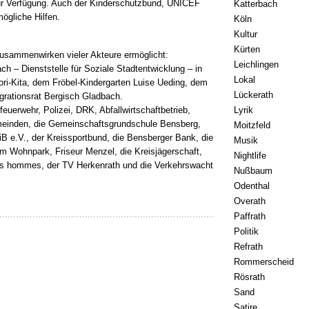
ur Verfügung. Auch der Kinderschutzbund, UNICEF
Katterbach
ögliche Hilfen.
Köln
Kultur
Kürten
usammenwirken vieler Akteure ermöglicht:
Leichlingen
ach – Dienststelle für Soziale Stadtentwicklung – in
Lokal
ori-Kita, dem Fröbel-Kindergarten Luise Ueding, dem
Lückerath
rationsrat Bergisch Gladbach.
uerwehr, Polizei, DRK, Abfallwirtschaftbetrieb,
Lyrik
meinden, die Gemeinschaftsgrundschule Bensberg,
Moitzfeld
B e.V., der Kreissportbund, die Bensberger Bank, die
Musik
im Wohnpark, Friseur Menzel, die Kreisjägerschaft,
Nightlife
 des hommes, der TV Herkenrath und die Verkehrswacht
Nußbaum
Odenthal
Overath
Paffrath
Politik
Refrath
Rommerscheid
Rösrath
Sand
Satire