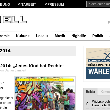
BUNG
MITARBEIT
IMPRESSUM
F
nomie
Kultur
»
Lokal
»
Musik
Nightlife
Politik
 2014
 2014: „Jedes Kind hat Rechte“
on Darian Lambert
27.
der
Beliebt
Komme
egt dieser
Widerspruchf
te er am
Haustür läuf
r die