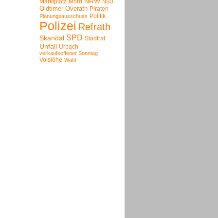
NRW
Marktplatz
Mord
NSU
Oldtimer
Overath
Piraten
Politik
Planungsausschuss
Polizei
Refrath
SPD
Skandal
Stadtrat
Unfall
Urbach
verkaufsoffener Sonntag
Voislöhe
Wahl