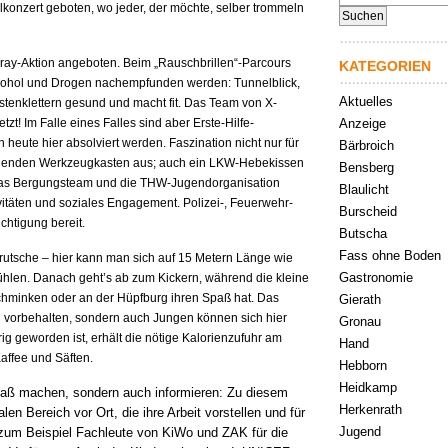
nach:
onzert geboten, wo jeder, der möchte, selber trommeln
-Spray-Aktion angeboten. Beim „Rauschbrillen“-Parcours
KATEGORIEN
lkohol und Drogen nachempfunden werden: Tunnelblick,
Aktuelles
Kistenklettern gesund und macht fit. Das Team von X-
zt! Im Falle eines Falles sind aber Erste-Hilfe-
Anzeige
 heute hier absolviert werden. Faszination nicht nur für
Bärbroich
ollenden Werkzeugkasten aus; auch ein LKW-Hebekissen
Bensberg
Das Bergungsteam und die THW-Jugendorganisation
Blaulicht
tivitäten und soziales Engagement. Polizei-, Feuerwehr-
Burscheid
chtigung bereit.
Butscha
Fass ohne Boden
rutsche – hier kann man sich auf 15 Metern Länge wie
Gastronomie
fühlen. Danach geht’s ab zum Kickern, während die kleine
hminken oder an der Hüpfburg ihren Spaß hat. Das
Gierath
n vorbehalten, sondern auch Jungen können sich hier
Gronau
ig geworden ist, erhält die nötige Kalorienzufuhr am
Hand
Kaffee und Säften.
Hebborn
Heidkamp
Spaß machen, sondern auch informieren: Zu diesem
Herkenrath
n Bereich vor Ort, die ihre Arbeit vorstellen und für
Jugend
zum Beispiel Fachleute von KiWo und ZAK für die