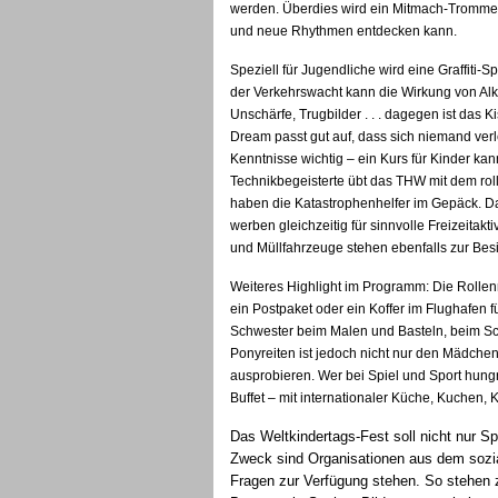
werden. Überdies wird ein Mitmach-Trommelk
und neue Rhythmen entdecken kann.
Speziell für Jugendliche wird eine Graffiti
der Verkehrswacht kann die Wirkung von A
Unschärfe, Trugbilder . . . dagegen ist das 
Dream passt gut auf, dass sich niemand verlet
Kenntnisse wichtig – ein Kurs für Kinder kann
Technikbegeisterte übt das THW mit dem r
haben die Katastrophenhelfer im Gepäck. 
werben gleichzeitig für sinnvolle Freizeitak
und Müllfahrzeuge stehen ebenfalls zur Besi
Weiteres Highlight im Programm: Die Rollen
ein Postpaket oder ein Koffer im Flughafen 
Schwester beim Malen und Basteln, beim Sc
Ponyreiten ist jedoch nicht nur den Mädche
ausprobieren. Wer bei Spiel und Sport hungr
Buffet – mit internationaler Küche, Kuchen, 
Das Weltkindertags-Fest soll nicht nur 
Zweck sind Organisationen aus dem soziale
Fragen zur Verfügung stehen. So stehen 