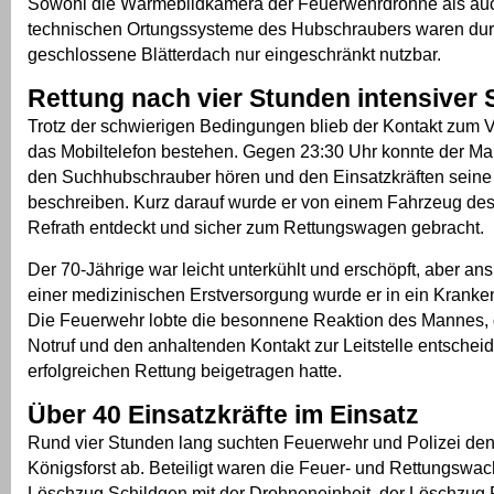
Sowohl die Wärmebildkamera der Feuerwehrdrohne als auc
technischen Ortungssysteme des Hubschraubers waren dur
geschlossene Blätterdach nur eingeschränkt nutzbar.
Rettung nach vier Stunden intensiver
Trotz der schwierigen Bedingungen blieb der Kontakt zum 
das Mobiltelefon bestehen. Gegen 23:30 Uhr konnte der Ma
den Suchhubschrauber hören und den Einsatzkräften seine 
beschreiben. Kurz darauf wurde er von einem Fahrzeug de
Refrath entdeckt und sicher zum Rettungswagen gebracht.
Der 70-Jährige war leicht unterkühlt und erschöpft, aber an
einer medizinischen Erstversorgung wurde er in ein Kranke
Die Feuerwehr lobte die besonnene Reaktion des Mannes, 
Notruf und den anhaltenden Kontakt zur Leitstelle entschei
erfolgreichen Rettung beigetragen hatte.
Über 40 Einsatzkräfte im Einsatz
Rund vier Stunden lang suchten Feuerwehr und Polizei den
Königsforst ab. Beteiligt waren die Feuer- und Rettungswac
Löschzug Schildgen mit der Drohneneinheit, der Löschzug 