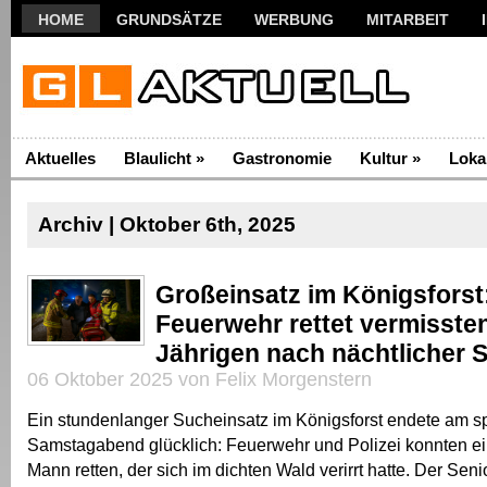
HOME
GRUNDSÄTZE
WERBUNG
MITARBEIT
Aktuelles
Blaulicht
»
Gastronomie
Kultur
»
Loka
Archiv | Oktober 6th, 2025
Großeinsatz im Königsforst
Feuerwehr rettet vermissten
Jährigen nach nächtlicher 
06 Oktober 2025 von Felix Morgenstern
Ein stundenlanger Sucheinsatz im Königsforst endete am s
Samstagabend glücklich: Feuerwehr und Polizei konnten ei
Mann retten, der sich im dichten Wald verirrt hatte. Der Sen