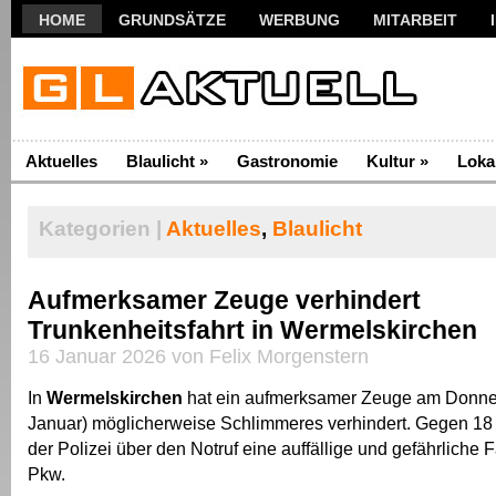
HOME
GRUNDSÄTZE
WERBUNG
MITARBEIT
Aktuelles
Blaulicht
»
Gastronomie
Kultur
»
Loka
Kategorien |
Aktuelles
,
Blaulicht
Aufmerksamer Zeuge verhindert
Trunkenheitsfahrt in Wermelskirchen
16 Januar 2026 von Felix Morgenstern
In
Wermelskirchen
hat ein aufmerksamer Zeuge am Donne
Januar) möglicherweise Schlimmeres verhindert. Gegen 18
der Polizei über den Notruf eine auffällige und gefährliche
Pkw.