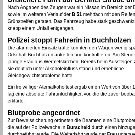
Nach Angaben des Zeugen war ein Nissan im Bereich der B
sowie im weiteren Verlauf der
B 51
mehrfach mit den Reifen
Grünstreifen geraten. Das Fahrzeug habe stark geschwankt 
knapp einem Unfall entgangen.
Polizei stoppt Fahrerin in Buchholzen
Die alarmierten Einsatzkräfte konnten den Wagen wenig spä
Ortschaft Buchholzen antreffen und kontrollieren. Am Steuer
jährige Frau aus Wermelskirchen. Bereits beim Aussteigen z
sie deutlich unter Alkoholeinfluss stand und erhebliche
Gleichgewichtsprobleme hatte.
Ein freiwilliger Atemalkoholtest ergab einen Wert von über 1
lag eine absolute Fahruntüchtigkeit vor, die die zuvor beob
erklärte.
Blutprobe angeordnet
Zur Beweissicherung ordneten die Beamten eine Blutprob
die auf der Polizeiwache in
Burscheid
durch einen hinzug
durchgeführt wurde. Die Weiterfahrt wurde der Frau untersa