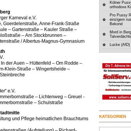
Kölner Pussy
orthodoxe K
sberg
Pro Pussy R
ger Karneval e.V.
einzigem ru
 Goerdelerstraße, Anne-Frank-Straße
Bekond
aule – Gartenstraße – Kauler Straße –
Mord in Berg
chloßstraße – Am Stockbrunnen –
Tatverdächt
artenstraße / Albertus-Magnus-Gymnasium
Lucke (AfD)
ath
V.
In der Auen – Hüttenfeld – Om Rodde –
lm-Klein-Straße – Wingertsheide –
Steinbreche
d
er“ e.V.
mmerbornstraße – Lichtenweg – Greuel -
mmerbornstraße – Schulstraße
Stadtmitte
KATEGORIEN
ltung und Pflege heimatlichen Brauchtums
Suchen
itenstraßen (Aufstellung) – Richard-