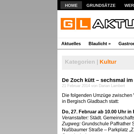
HOME
GRUNDSÄTZE
WER
Aktuelles
Blaulicht
»
Gastro
Kategorien |
Kultur
De Zoch kütt – sechsmal im
21 Februar 2014 von Darian Lambert
Die folgenden Umzüge zwischen W
in Bergisch Gladbach statt:
Do, 27. Februar ab 10.00 Uhr in 
Veranstalter:
Städt. Gemeinschafts
Zugweg:
Grundschule Paffrather 
Nußbaumer Straße – Parkplatz „Z