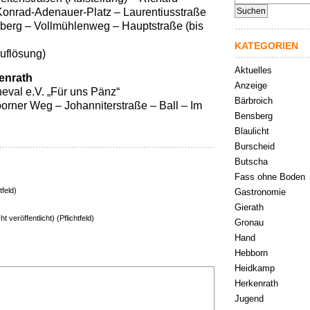
nach:
Konrad-Adenauer-Platz – Laurentiusstraße
berg – Vollmühlenweg – Hauptstraße (bis
KATEGORIEN
uflösung)
Aktuelles
kenrath
Anzeige
eval e.V. „Für uns Pänz“
Bärbroich
orner Weg – Johanniterstraße – Ball – Im
Bensberg
Blaulicht
Burscheid
Butscha
Fass ohne Boden
tfeld)
Gastronomie
Gierath
ht veröffentlicht) (Pflichtfeld)
Gronau
Hand
Hebborn
Heidkamp
Herkenrath
Jugend