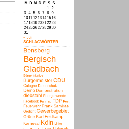
M
D
M
D
F
S
S
1
2
3
4
5
6
7
8
9
10
11
12
13
14
15
16
17
18
19
20
21
22
23
24
25
26
27
28
29
30
31
« Juli
SCHLAGWÖRTER
Bensberg
Bergisch
Gladbach
Bürgerinitative
CDU
Bürgermeister
Cologne
Datenschutz
Demo
Demonstration
diebstahl
Energiewende
FDP
Facebook
Fahrrad
Fest
Frank Samirae
Feuerwehr
Gewerbegebiet
Gedicht
Karl Feldkamp
Grüne
Köln
Karneval
Linke