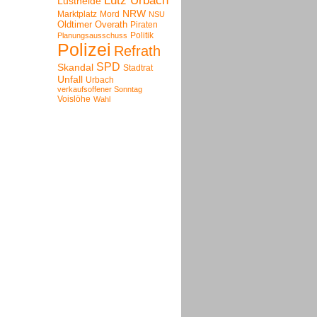
Lutz Urbach
Lustheide
NRW
Marktplatz
Mord
NSU
Oldtimer
Overath
Piraten
Politik
Planungsausschuss
Polizei
Refrath
SPD
Skandal
Stadtrat
Unfall
Urbach
verkaufsoffener Sonntag
Voislöhe
Wahl