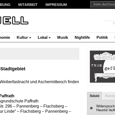
BUNG
MITARBEIT
IMPRESSUM
F
nomie
Kultur
»
Lokal
»
Musik
Nightlife
Politik
 Stadtgebiet
eiberfastnacht und Aschermittwoch finden
Paffrath
Beliebt
Komme
grundschule Paffrath
Str. 296 – Pannenberg – Flachsberg –
Widerspruchf
Haustür läuf
ur Linde“ – Flachsberg – Pannenberg –