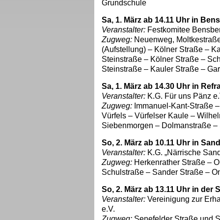
Grundschule
Sa, 1. März ab 14.11 Uhr in Ben
Veranstalter:
Festkomitee Bensber
Zugweg:
Neuenweg, Moltkestraße,
(Aufstellung) – Kölner Straße – K
Steinstraße – Kölner Straße – S
Steinstraße – Kauler Straße – G
Sa, 1. März ab 14.30 Uhr in Refr
Veranstalter:
K.G. Für uns Pänz e.
Zugweg:
Immanuel-Kant-Straße – 
Vürfels – Vürfelser Kaule – Wilhe
Siebenmorgen – Dolmanstraße – 
So, 2. März ab 10.11 Uhr in San
Veranstalter:
K.G. „Närrische Sand
Zugweg:
Herkenrather Straße – O
Schulstraße – Sander Straße – O
So, 2. März ab 13.11 Uhr in der 
Veranstalter:
Vereinigung zur Erha
e.V.
Zugweg:
Senefelder Straße und Se