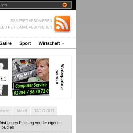
RSS FEED ABBONIEREN
EED PER E-MAIL ABBONIEREN
Satire
Sport
Wirtschaft
»
ntare
Aktuell
TAG CLOUD
rist gegen Fracking vor der eigenen
t bald ab