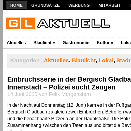
HOME
GRUNDSÄTZE
WERBUNG
MITARBEIT
Aktuelles
Blaulicht
»
Gastronomie
Kultur
»
Loka
Kategorien |
Aktuelles
,
Blaulicht
,
Lokal
,
Stadt
Einbruchsserie in der Bergisch Gladb
Innenstadt – Polizei sucht Zeugen
14 Juni 2025 von Felix Morgenstern
In der Nacht auf Donnerstag (12. Juni) kam es in der Fußg
Bergisch Gladbach zu gleich zwei Einbrüchen. Betroffen wa
und die benachbarte Pizzeria an der Hauptstraße. Die Poli
Zusammenhang zwischen den Taten aus und bittet die Bev