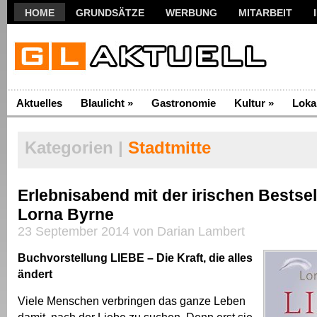
HOME
GRUNDSÄTZE
WERBUNG
MITARBEIT
Aktuelles
Blaulicht
»
Gastronomie
Kultur
»
Loka
Kategorien |
Stadtmitte
Erlebnisabend mit der irischen Bestsel
Lorna Byrne
23 September 2014 von Darian Lambert
Buchvorstellung LIEBE – Die Kraft, die alles
ändert
Viele Menschen verbringen das ganze Leben