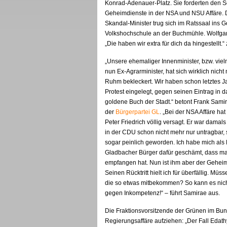
Konrad-Adenauer-Platz. Sie forderten den Sc
Geheimdienste in der NSA und NSU Affäre. D
Skandal-Minister trug sich im Ratssaal ins 
Volkshochschule an der Buchmühle. Wolfgan
„Die haben wir extra für dich da hingestellt.“
„Unsere ehemaliger Innenminister, bzw. vie
nun Ex-Agrarminister, hat sich wirklich nicht 
Ruhm bekleckert. Wir haben schon letztes J
Protest eingelegt, gegen seinen Eintrag in d
goldene Buch der Stadt.“ betont Frank Sami
der
Bürgerpartei GL
. „Bei der NSA Affäre ha
Peter Friedrich völlig versagt. Er war damals 
in der CDU schon nicht mehr nur untragbar,
sogar peinlich geworden. Ich habe mich als
Gladbacher Bürger dafür geschämt, dass man 
empfangen hat. Nun ist ihm aber der Geheimni
Seinen Rücktritt hielt ich für überfällig. Mü
die so etwas mitbekommen? So kann es nicht 
gegen Inkompetenz!“ – führt Samirae aus.
Die Fraktionsvorsitzende der Grünen im Bu
Regierungsaffäre aufziehen: „Der Fall Edathy