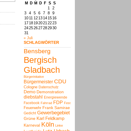
M
D
M
D
F
S
S
1
2
3
4
5
6
7
8
9
10
11
12
13
14
15
16
17
18
19
20
21
22
23
24
25
26
27
28
29
30
31
« Juli
SCHLAGWÖRTER
Bensberg
Bergisch
Gladbach
Bürgerinitative
CDU
Bürgermeister
Cologne
Datenschutz
Demo
Demonstration
diebstahl
Energiewende
FDP
Facebook
Fahrrad
Fest
Frank Samirae
Feuerwehr
Gewerbegebiet
Gedicht
Karl Feldkamp
Grüne
Köln
Karneval
Linke