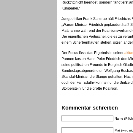
Rücktritt nicht beendet, sondern fängt erst 
Kumpanei.“
Jungpolitiker Frank Samirae hält Friedrichs 
„Warum Minister Friedrich geplaudert hat? 
Maßnahme während der Koalitionsverhandlun
Die eigentlichen Vertuscher, die es zu veran
einem Scherbenhaufen stehen, sitzen ander
Der Focus fässt das Ergebnis in seiner
aktue
Pannen kosten Hans-Peter Friedrich den Minis
seine politischen Freunde in Bergisch Glad
Bundestagsabgeordneten Wolfgang Bosbach
Skandal-Minister die Stange gehalten. Nach 
doch der Fall Edathy könnte nur die Spitze
Stolperstein für die große Koalition.
Kommentar schreiben
Name (Pflich
Mail (wird nic