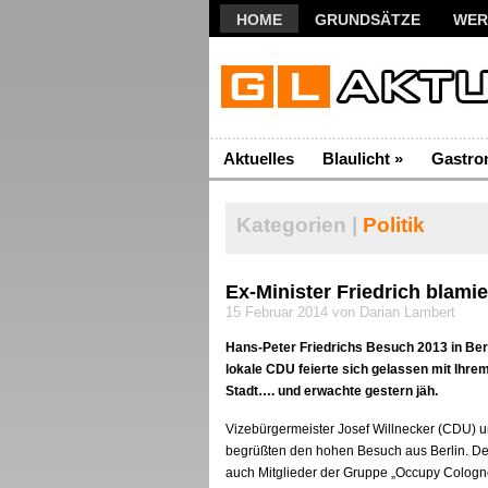
HOME
GRUNDSÄTZE
WER
Aktuelles
Blaulicht
»
Gastro
Kategorien |
Politik
Ex-Minister Friedrich blami
15 Februar 2014 von Darian Lambert
Hans-Peter Friedrichs Besuch 2013 in Ber
lokale CDU feierte sich gelassen mit Ihre
Stadt…. und erwachte gestern jäh.
Vizebürgermeister Josef Willnecker (CDU)
begrüßten den hohen Besuch aus Berlin. Der 
auch Mitglieder der Gruppe „Occupy Cologn