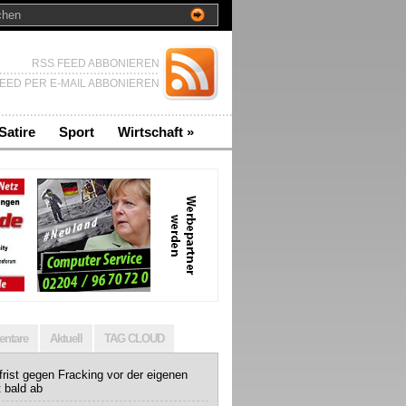
RSS FEED ABBONIEREN
EED PER E-MAIL ABBONIEREN
Satire
Sport
Wirtschaft
»
ntare
Aktuell
TAG CLOUD
rist gegen Fracking vor der eigenen
t bald ab