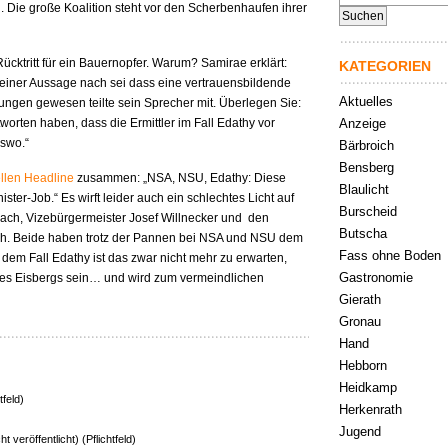
nach:
an. Die große Koalition steht vor den Scherbenhaufen ihrer
Rücktritt für ein Bauernopfer. Warum? Samirae erklärt:
KATEGORIEN
Seiner Aussage nach sei dass eine vertrauensbildende
Aktuelles
gen gewesen teilte sein Sprecher mit. Überlegen Sie:
tworten haben, dass die Ermittler im Fall Edathy vor
Anzeige
swo.“
Bärbroich
Bensberg
llen Headline
zusammen: „NSA, NSU, Edathy: Diese
Blaulicht
ter-Job.“ Es wirft leider auch ein schlechtes Licht auf
Burscheid
bach, Vizebürgermeister Josef Willnecker und den
Butscha
. Beide haben trotz der Pannen bei NSA und NSU dem
Fass ohne Boden
dem Fall Edathy ist das zwar nicht mehr zu erwarten,
Gastronomie
 des Eisbergs sein… und wird zum vermeindlichen
Gierath
Gronau
Hand
Hebborn
Heidkamp
tfeld)
Herkenrath
Jugend
ht veröffentlicht) (Pflichtfeld)