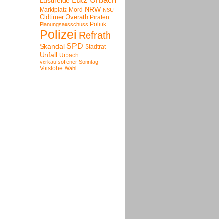
Lutz Urbach
Lustheide
NRW
Marktplatz
Mord
NSU
Oldtimer
Overath
Piraten
Politik
Planungsausschuss
Polizei
Refrath
SPD
Skandal
Stadtrat
Unfall
Urbach
verkaufsoffener Sonntag
Voislöhe
Wahl