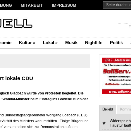
BUNG
MITARBEIT
IMPRESSUM
F
nomie
Kultur
»
Lokal
»
Musik
Nightlife
Politik
ert lokale CDU
gisch Gladbach wurde von Protesten begleitet. Die
m Skandal-Minister beim Eintrag ins Goldene Buch der
Beliebt
Komme
 und Bundestagsabgeordneter Wolfgang Bosbach (CDU)
Widerspruchf
Auftritt des Ministers war umstritten. Einige Bürger und
Haustür läuf
e“ versammelten sich zur Demonstration auf dem