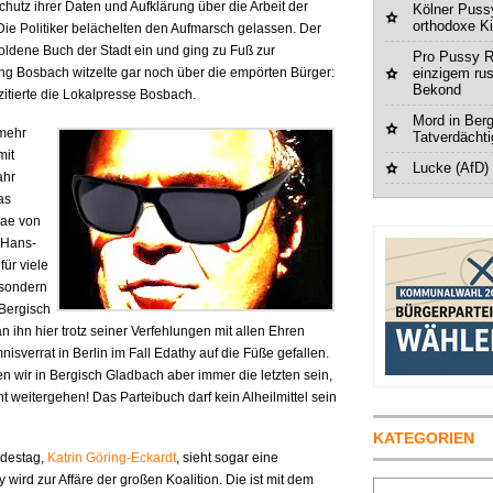
hutz ihrer Daten und Aufklärung über die Arbeit der
Kölner Pussy
orthodoxe K
ie Politiker belächelten den Aufmarsch gelassen. Der
Goldene Buch der Stadt ein und ging zu Fuß zur
Pro Pussy R
g Bosbach witzelte gar noch über die empörten Bürger:
einzigem ru
Bekond
 zitierte die Lokalpresse Bosbach.
Mord in Berg
lmehr
Tatverdächt
mit
Lucke (AfD)
ahr
as
rae von
t Hans-
für viele
 sondern
 Bergisch
ihn hier trotz seiner Verfehlungen mit allen Ehren
sverrat in Berlin im Fall Edathy auf die Füße gefallen.
ssen wir in Bergisch Gladbach aber immer die letzten sein,
weitergehen! Das Parteibuch darf kein Alheilmittel sein
KATEGORIEN
ndestag,
Katrin Göring-Eckardt
, sieht sogar eine
 wird zur Affäre der großen Koalition. Die ist mit dem
Suchen