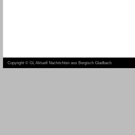
Copyright ©
GL Aktuell Nachrichten aus Bergisch Gladbach
.