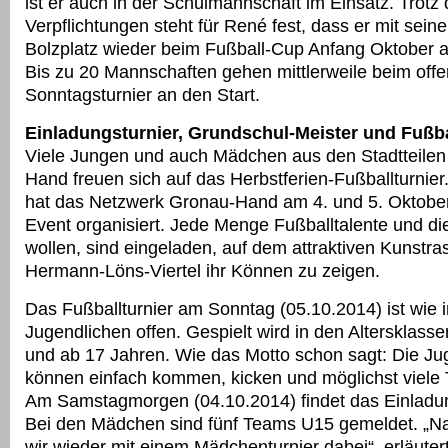
ist er auch in der Schulmannschaft im Einsatz. Trotz 
Verpflichtungen steht für René fest, dass er mit se
Bolzplatz wieder beim Fußball-Cup Anfang Oktober a
Bis zu 20 Mannschaften gehen mittlerweile beim off
Sonntagsturnier an den Start.
Einladungsturnier, Grundschul-Meister und Fußb
Viele Jungen und auch Mädchen aus den Stadtteile
Hand freuen sich auf das Herbstferien-Fußballturnier
hat das Netzwerk Gronau-Hand am 4. und 5. Oktobe
Event organisiert. Jede Menge Fußballtalente und di
wollen, sind eingeladen, auf dem attraktiven Kunstra
Hermann-Löns-Viertel ihr Können zu zeigen.
Das Fußballturnier am Sonntag (05.10.2014) ist wie i
Jugendlichen offen. Gespielt wird in den Altersklasse
und ab 17 Jahren. Wie das Motto schon sagt: Die Ju
können einfach kommen, kicken und möglichst viele 
Am Samstagmorgen (04.10.2014) findet das Einladung
Bei den Mädchen sind fünf Teams U15 gemeldet. „N
wir wieder mit einem Mädchenturnier dabei“, erläuter