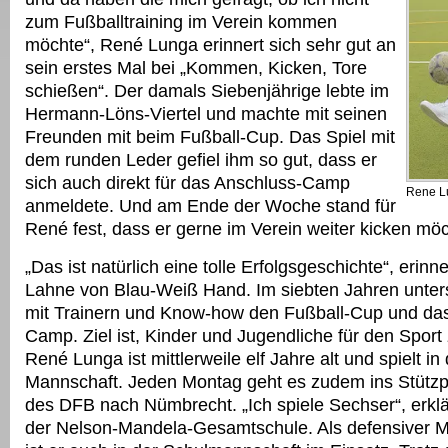
zum Fußballtraining im Verein kommen
möchte“, René Lunga erinnert sich sehr gut an
sein erstes Mal bei „Kommen, Kicken, Tore
schießen“. Der damals Siebenjährige lebte im
Hermann-Löns-Viertel und machte mit seinen
Freunden mit beim Fußball-Cup. Das Spiel mit
dem runden Leder gefiel ihm so gut, dass er
sich auch direkt für das Anschluss-Camp
Rene L
anmeldete. Und am Ende der Woche stand für
René fest, dass er gerne im Verein weiter kicken möc
„Das ist natürlich eine tolle Erfolgsgeschichte“, erinn
Lahne von Blau-Weiß Hand. Im siebten Jahren unters
mit Trainern und Know-how den Fußball-Cup und da
Camp. Ziel ist, Kinder und Jugendliche für den Sport
René Lunga ist mittlerweile elf Jahre alt und spielt in
Mannschaft. Jeden Montag geht es zudem ins Stützp
des DFB nach Nümbrecht. „Ich spiele Sechser“, erklä
der Nelson-Mandela-Gesamtschule. Als defensiver Mit