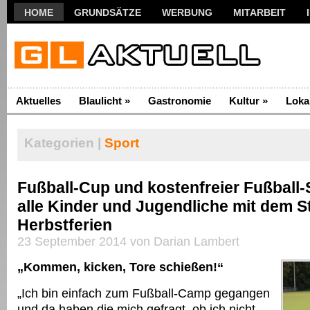
HOME
GRUNDSÄTZE
WERBUNG
MITARBEIT
Aktuelles
Blaulicht
»
Gastronomie
Kultur
»
Loka
Kategorien |
Sport
Fußball-Cup und kostenfreier Fußball-
alle Kinder und Jugendliche mit dem St
Herbstferien
23 September 2014 von Darian Lambert
„Kommen, kicken, Tore schießen!“
„Ich bin einfach zum Fußball-Camp gegangen
und da haben die mich gefragt, ob ich nicht