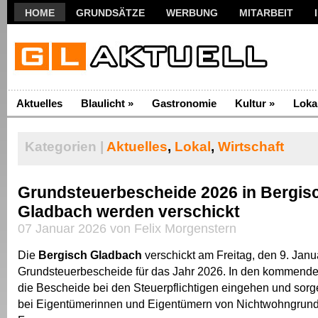
HOME
GRUNDSÄTZE
WERBUNG
MITARBEIT
Aktuelles
Blaulicht
»
Gastronomie
Kultur
»
Loka
Kategorien |
Aktuelles
,
Lokal
,
Wirtschaft
Grundsteuerbescheide 2026 in Bergis
Gladbach werden verschickt
07 Januar 2026 von Felix Morgenstern
Die
Bergisch Gladbach
verschickt am Freitag, den 9. Janu
Grundsteuerbescheide für das Jahr 2026. In den kommend
die Bescheide bei den Steuerpflichtigen eingehen und sor
bei Eigentümerinnen und Eigentümern von Nichtwohngrund