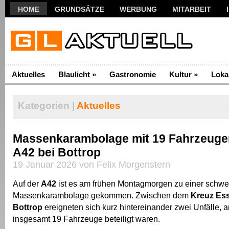
HOME
GRUNDSÄTZE
WERBUNG
MITARBEIT
Aktuelles
Blaulicht
»
Gastronomie
Kultur
»
Loka
Kategorien |
Aktuelles
Massenkarambolage mit 19 Fahrzeugen
A42 bei Bottrop
19 Januar 2026 von Felix Morgenstern
Auf der
A42
ist es am frühen Montagmorgen zu einer schwe
Massenkarambolage gekommen. Zwischen dem
Kreuz Es
Bottrop
ereigneten sich kurz hintereinander zwei Unfälle, 
insgesamt 19 Fahrzeuge beteiligt waren.