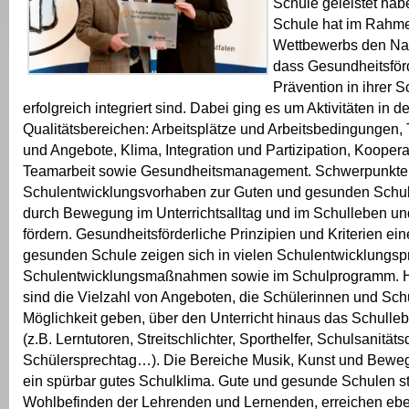
Schule geleistet hab
Schule hat im Rahm
Wettbewerbs den Nac
dass Gesundheitsför
Prävention in ihrer 
erfolgreich integriert sind. Dabei ging es um Aktivitäten in d
Qualitätsbereichen: Arbeitsplätze und Arbeitsbedingungen,
und Angebote, Klima, Integration und Partizipation, Kooper
Teamarbeit sowie Gesundheitsmanagement. Schwerpunkte
Schulentwicklungsvorhaben zur Guten und gesunden Schul
durch Bewegung im Unterrichtsalltag und im Schulleben und
fördern. Gesundheitsförderliche Prinzipien und Kriterien ei
gesunden Schule zeigen sich in vielen Schulentwicklungs
Schulentwicklungsmaßnahmen sowie im Schulprogramm. 
sind die Vielzahl von Angeboten, die Schülerinnen und Schu
Möglichkeit geben, über den Unterricht hinaus das Schulle
(z.B. Lerntutoren, Streitschlichter, Sporthelfer, Schulsanitäts
Schülersprechtag…). Die Bereiche Musik, Kunst und Beweg
ein spürbar gutes Schulklima. Gute und gesunde Schulen s
Wohlbefinden der Lehrenden und Lernenden, erreichen ebe