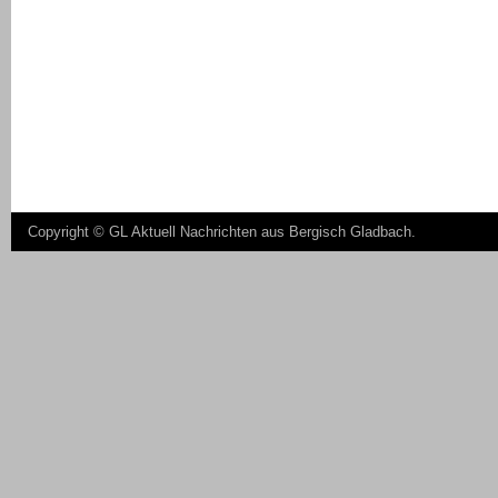
Copyright ©
GL Aktuell Nachrichten aus Bergisch Gladbach
.