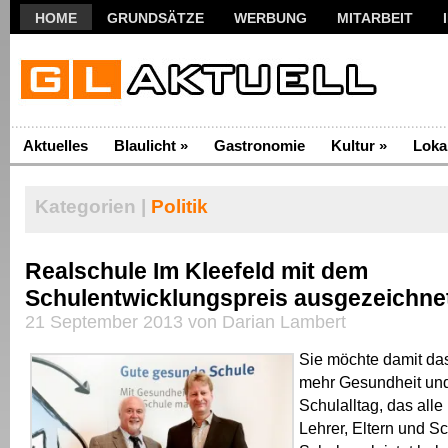
HOME
GRUNDSÄTZE
WERBUNG
MITARBEIT
Aktuelles
Blaulicht
»
Gastronomie
Kultur
»
Loka
Kategorien |
Politik
Realschule Im Kleefeld mit dem
Schulentwicklungspreis ausgezeichne
21 September 2013 von Darian Lambert
Sie möchte damit da
mehr Gesundheit und
Schulalltag, das all
Lehrer, Eltern und Sc