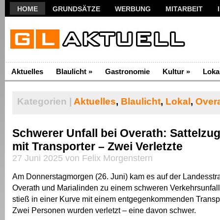
HOME
GRUNDSÄTZE
WERBUNG
MITARBEIT
Aktuelles
Blaulicht
»
Gastronomie
Kultur
»
Loka
Kategorien |
Aktuelles
,
Blaulicht
,
Lokal
,
Over
Schwerer Unfall bei Overath: Sattelzug 
mit Transporter – Zwei Verletzte
27 Juni 2025 von Felix Morgenstern
Am Donnerstagmorgen (26. Juni) kam es auf der Landesst
Overath und Marialinden zu einem schweren Verkehrsunfall.
stieß in einer Kurve mit einem entgegenkommenden Trans
Zwei Personen wurden verletzt – eine davon schwer.