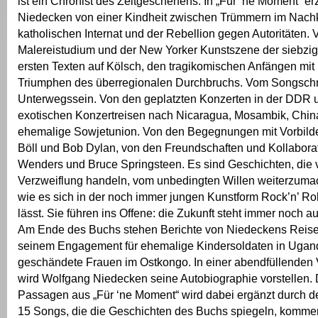
ist ein Chronist des Zeitgeschehens. In „Für ‘ne Moment“ e
Niedecken von einer Kindheit zwischen Trümmern im Nach
katholischen Internat und der Rebellion gegen Autoritäten.
Malereistudium und der New Yorker Kunstszene der siebzig
ersten Texten auf Kölsch, den tragikomischen Anfängen mi
Triumphen des überregionalen Durchbruchs. Vom Songsch
Unterwegssein. Von den geplatzten Konzerten in der DDR 
exotischen Konzertreisen nach Nicaragua, Mosambik, Chin
ehemalige Sowjetunion. Von den Begegnungen mit Vorbilde
Böll und Bob Dylan, von den Freundschaften und Kollabora
Wenders und Bruce Springsteen. Es sind Geschichten, die 
Verzweiflung handeln, vom unbedingten Willen weiterzuma
wie es sich in der noch immer jungen Kunstform Rock’n’ Rol
lässt. Sie führen ins Offene: die Zukunft steht immer noch au
Am Ende des Buchs stehen Berichte von Niedeckens Reise
seinem Engagement für ehemalige Kindersoldaten in Ugan
geschändete Frauen im Ostkongo. In einer abendfüllenden 
wird Wolfgang Niedecken seine Autobiographie vorstellen.
Passagen aus „Für ‘ne Moment“ wird dabei ergänzt durch d
15 Songs, die die Geschichten des Buchs spiegeln, komme