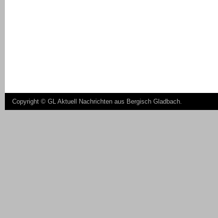
Copyright ©
GL Aktuell Nachrichten aus Bergisch Gladbach
.