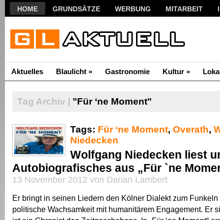
HOME
GRUNDSÄTZE
WERBUNG
MITARBEIT
Aktuelles
Blaulicht
»
Gastronomie
Kultur
»
Loka
Tag Archiv |
"Für ‘ne Moment"
Tags:
Für ‘ne Moment
,
Overath
,
W
Niedecken
Wolfgang Niedecken liest u
Autobiografisches aus „Für `ne Mome
13 November 2012 von Darian Lambert
Er bringt in seinen Liedern den Kölner Dialekt zum Funkeln
politische Wachsamkeit mit humanitärem Engagement. Er s