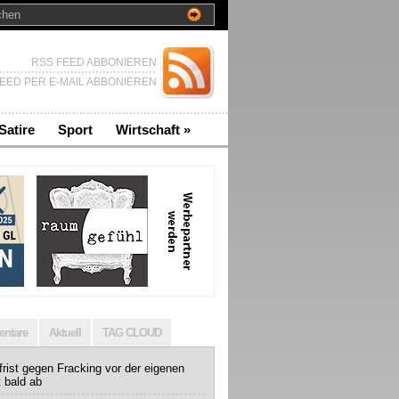
RSS FEED ABBONIEREN
EED PER E-MAIL ABBONIEREN
Satire
Sport
Wirtschaft
»
ntare
Aktuell
TAG CLOUD
rist gegen Fracking vor der eigenen
t bald ab