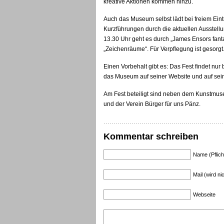
kreative Aktionen kommen hinzu.
Auch das Museum selbst lädt bei freiem Eintri
Kurzführungen durch die aktuellen Ausstellu
13.30 Uhr geht es durch „James Ensors fant
„Zeichenräume“. Für Verpflegung ist gesorgt
Einen Vorbehalt gibt es: Das Fest findet nur 
das Museum auf seiner Website und auf sei
Am Fest beteiligt sind neben dem Kunstmu
und der Verein Bürger für uns Pänz.
Kommentar schreiben
Name (Pflich
Mail (wird nic
Webseite