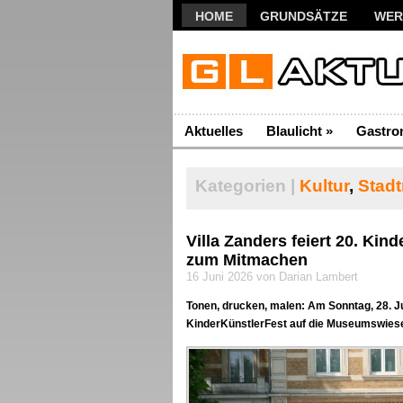
HOME
GRUNDSÄTZE
WER
Aktuelles
Blaulicht
»
Gastro
Kategorien |
Kultur
,
Stadt
Villa Zanders feiert 20. Kin
zum Mitmachen
16 Juni 2026 von Darian Lambert
Tonen, drucken, malen: Am Sonntag, 28. J
KinderKünstlerFest auf die Museumswiese. D