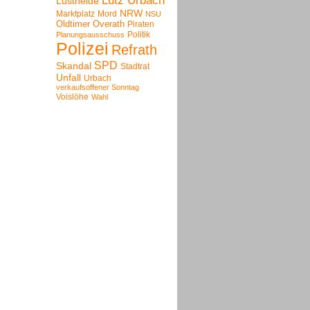
Lutz Urbach
Lustheide
NRW
Marktplatz
Mord
NSU
Oldtimer
Overath
Piraten
Politik
Planungsausschuss
Polizei
Refrath
SPD
Skandal
Stadtrat
Unfall
Urbach
verkaufsoffener Sonntag
Voislöhe
Wahl