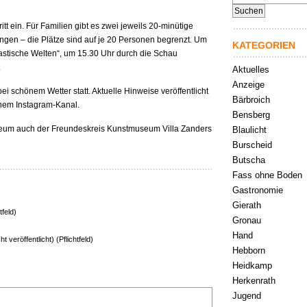
nach:
tt ein. Für Familien gibt es zwei jeweils 20-minütige
ngen – die Plätze sind auf je 20 Personen begrenzt. Um
KATEGORIEN
astische Welten“, um 15.30 Uhr durch die Schau
.
Aktuelles
Anzeige
bei schönem Wetter statt. Aktuelle Hinweise veröffentlicht
Bärbroich
nem Instagram-Kanal.
Bensberg
seum auch der Freundeskreis Kunstmuseum Villa Zanders
Blaulicht
Burscheid
Butscha
Fass ohne Boden
Gastronomie
Gierath
tfeld)
Gronau
Hand
ht veröffentlicht) (Pflichtfeld)
Hebborn
Heidkamp
Herkenrath
Jugend