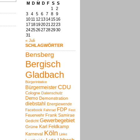
M
D
M
D
F
S
S
1
2
3
4
5
6
7
8
9
10
11
12
13
14
15
16
17
18
19
20
21
22
23
24
25
26
27
28
29
30
31
« Juli
SCHLAGWÖRTER
Bensberg
Bergisch
Gladbach
Bürgerinitative
CDU
Bürgermeister
Cologne
Datenschutz
Demo
Demonstration
diebstahl
Energiewende
FDP
Facebook
Fahrrad
Fest
Frank Samirae
Feuerwehr
Gewerbegebiet
Gedicht
Karl Feldkamp
Grüne
Köln
Karneval
Linke