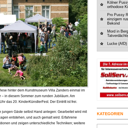
Kölner Pussy
orthodoxe K
Pro Pussy R
einzigem ru
Bekond
Mord in Berg
Tatverdächt
Lucke (AfD)
Wiese hinter dem Kunstmuseum Villa Zanders einmal im
nder – in diesem Sommer zum runden Jubiläum. Am
hr das 20. KinderKünstlerFest. Der Eintritt ist frei.
 jungen Gäste selbst Hand anlegen: Gearbeitet wird mit
KATEGORIEN
lagen entstehen, und auch gemalt wird. Erfahrene
ationen und zeigen unterschiedliche Techniken; weitere
Suchen