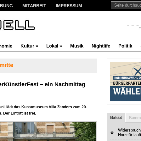
BUNG
MITARBEIT
IMPRESSUM
F
nomie
Kultur
»
Lokal
»
Musik
Nightlife
Politik
mitte
derKünstlerFest – ein Nachmittag
uni, lädt das Kunstmuseum Villa Zanders zum 20.
er Eintritt ist frei.
Beliebt
Komme
Widerspruchf
Haustür läuf