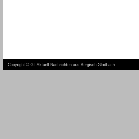
Copyright ©
GL Aktuell Nachrichten aus Bergisch Gladbach
.