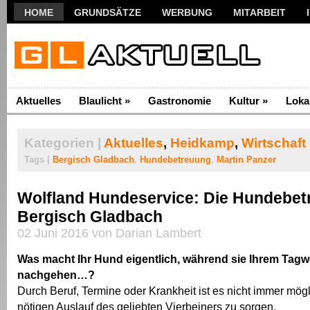
HOME
GRUNDSÄTZE
WERBUNG
MITARBEIT
Aktuelles
Blaulicht
»
Gastronomie
Kultur
»
Loka
Kategorien |
Aktuelles
,
Heidkamp
,
Wirtschaft
Tags |
Bergisch Gladbach
,
Hundebetreuung
,
Martin Panzer
Wolfland Hundeservice: Die Hundebet
Bergisch Gladbach
02 Juni 2016 von Darian Lambert
Was macht Ihr Hund eigentlich, während sie Ihrem Tagw
nachgehen…?
Durch Beruf, Termine oder Krankheit ist es nicht immer mögl
nötigen Auslauf des geliebten Vierbeiners zu sorgen.