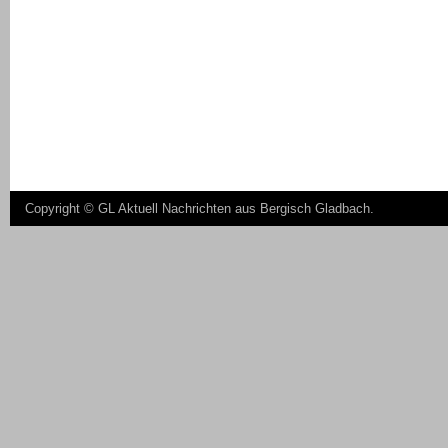
Copyright ©
GL Aktuell Nachrichten aus Bergisch Gladbach
.