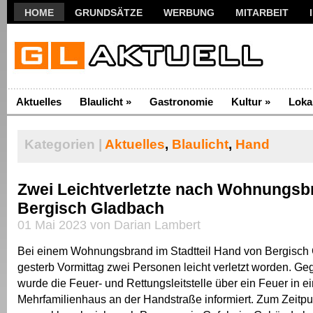
HOME
GRUNDSÄTZE
WERBUNG
MITARBEIT
Aktuelles
Blaulicht
»
Gastronomie
Kultur
»
Loka
Kategorien |
Aktuelles
,
Blaulicht
,
Hand
Zwei Leichtverletzte nach Wohnungsb
Bergisch Gladbach
01 Mai 2023 von Darian Lambert
Bei einem Wohnungsbrand im Stadtteil Hand von Bergisch
gesterb Vormittag zwei Personen leicht verletzt worden. G
wurde die Feuer- und Rettungsleitstelle über ein Feuer in 
Mehrfamilienhaus an der Handstraße informiert. Zum Zeitp