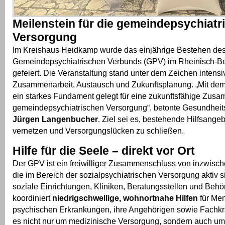
Meilenstein für die gemeindepsychiatr
Versorgung
Im Kreishaus Heidkamp wurde das einjährige Bestehen de
Gemeindepsychiatrischen Verbunds (GPV) im Rheinisch-Be
gefeiert. Die Veranstaltung stand unter dem Zeichen intensi
Zusammenarbeit, Austausch und Zukunftsplanung. „Mit de
ein starkes Fundament gelegt für eine zukunftsfähige Zusa
gemeindepsychiatrischen Versorgung“, betonte Gesundheit
Jürgen Langenbucher
. Ziel sei es, bestehende Hilfsange
vernetzen und Versorgungslücken zu schließen.
Hilfe für die Seele – direkt vor Ort
Der GPV ist ein freiwilliger Zusammenschluss von inzwisc
die im Bereich der sozialpsychiatrischen Versorgung aktiv s
soziale Einrichtungen, Kliniken, Beratungsstellen und Behö
koordiniert
niedrigschwellige, wohnortnahe Hilfen
für Me
psychischen Erkrankungen, ihre Angehörigen sowie Fachkrä
es nicht nur um medizinische Versorgung, sondern auch um 