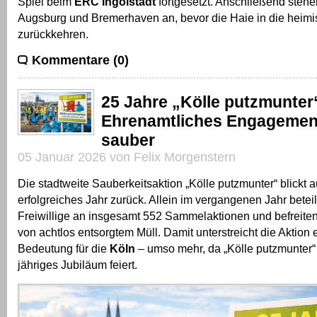
Spiel beim
ERC Ingolstadt
fortgesetzt. Anschließend stehe
Augsburg und Bremerhaven an, bevor die Haie in die heim
zurückkehren.
Kommentare (0)
25 Jahre „Kölle putzmunter
Ehrenamtliches Engagement
sauber
05 Januar 2026 von Felix Morgenstern
Die stadtweite Sauberkeitsaktion „Kölle putzmunter“ blickt 
erfolgreiches Jahr zurück. Allein im vergangenen Jahr betei
Freiwillige an insgesamt 552 Sammelaktionen und befreiten
von achtlos entsorgtem Müll. Damit unterstreicht die Aktion 
Bedeutung für die
Köln
– umso mehr, da „Kölle putzmunter“
jähriges Jubiläum feiert.