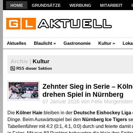
HOME
GRUNDSÄTZE
WERBUNG
MITARBEIT
Aktuelles
Blaulicht
»
Gastronomie
Kultur
»
Loka
Archiv |
Kultur
RSS dieser Sektion
Zehnter Sieg in Serie – Köln
drehen Spiel in Nürnberg
07 Januar 2026 von Felix Morgenster
Die
Kölner Haie
bleiben in der
Deutsche Eishockey Liga
Dinge. Beim Auswärtsspiel bei den
Nürnberg Ice Tigers
se
Tabellenführer mit 4:2 (0:1, 4:1, 0:0) durch und feierte dami