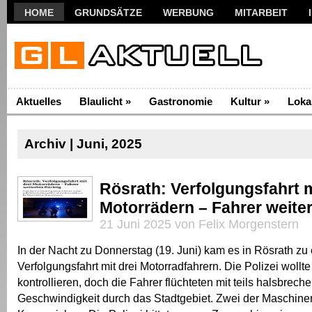
HOME
GRUNDSÄTZE
WERBUNG
MITARBEIT
Aktuelles
Blaulicht
»
Gastronomie
Kultur
»
Loka
Archiv | Juni, 2025
Rösrath: Verfolgungsfahrt m
Motorrädern – Fahrer weiter
21 Juni 2025 von Felix Morgenstern
In der Nacht zu Donnerstag (19. Juni) kam es in Rösrath zu 
Verfolgungsfahrt mit drei Motorradfahrern. Die Polizei wollt
kontrollieren, doch die Fahrer flüchteten mit teils halsbreche
Geschwindigkeit durch das Stadtgebiet. Zwei der Maschinen