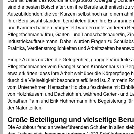
Schmitt, Leiter des Koordinierungsbüros „Übergang Schule-
sind die besten Botschafter, um ihre Berufe authentisch zu v
Auszubildenden, die vor Kurzem selbst noch an einem ähnl
ihrer Berufswahl standen, berichteten über ihre Erfahrungen,
und Karrierechancen. Vorgestellt wurden unter anderem Be
Pflegefachmann/-frau, Garten- und Landschaftsbauer/in, Zi
Industriekauffrau/-mann. Dabei wurden Fragen zu Schulabs
Praktika, Verdienstmöglichkeiten und Arbeitszeiten beantwor
Einige Azubis nutzten die Gelegenheit, gängige Vorurteile
Pflegefachmänner vom Evangelischen Krankenhaus in Ber
etwa erklärten, dass ihre Arbeit weit über die Körperpflege
durch die Vielseitigkeit besonders erfüllend ist. Zimmerin
vom Unternehmen Hamacher Holzbau faszinierte mit Einbli
von Holzhäusern und Dachstühlen, während Garten- und L
Jonathan Palm und Erik Hühnermann ihre Begeisterung für 
der Natur teilten.
Große Beteiligung und vielseitige Beru
Die Azubitour fand an weiterführenden Schulen in allen 