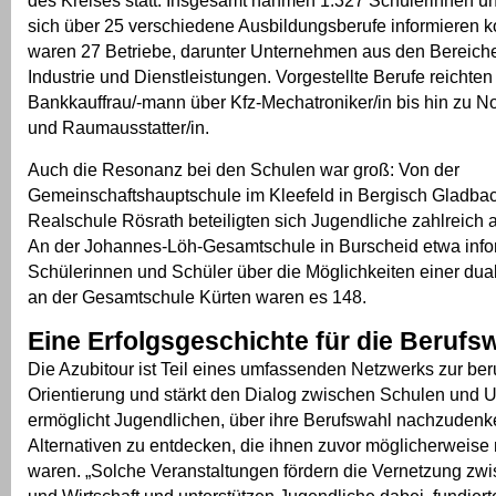
des Kreises statt. Insgesamt nahmen 1.327 Schülerinnen und
sich über 25 verschiedene Ausbildungsberufe informieren ko
waren 27 Betriebe, darunter Unternehmen aus den Bereic
Industrie und Dienstleistungen. Vorgestellte Berufe reichten
Bankkauffrau/-mann über Kfz-Mechatroniker/in bis hin zu Not
und Raumausstatter/in.
Auch die Resonanz bei den Schulen war groß: Von der
Gemeinschaftshauptschule im Kleefeld in Bergisch Gladbac
Realschule Rösrath beteiligten sich Jugendliche zahlreich an
An der Johannes-Löh-Gesamtschule in Burscheid etwa infor
Schülerinnen und Schüler über die Möglichkeiten einer dua
an der Gesamtschule Kürten waren es 148.
Eine Erfolgsgeschichte für die Berufs
Die Azubitour ist Teil eines umfassenden Netzwerks zur ber
Orientierung und stärkt den Dialog zwischen Schulen und 
ermöglicht Jugendlichen, über ihre Berufswahl nachzuden
Alternativen zu entdecken, die ihnen zuvor möglicherweise 
waren. „Solche Veranstaltungen fördern die Vernetzung zw