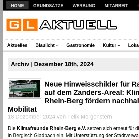
HOME
GRUNDSÄTZE
WERBUNG
MITARBEIT
Aktuelles
Blaulicht
»
Gastronomie
Kultur
»
Loka
Archiv | Dezember 18th, 2024
Neue Hinweisschilder für R
auf dem Zanders-Areal: Kl
Rhein-Berg fördern nachhal
Mobilität
18 Dezember 2024 von Felix Morgenstern
Die
Klimafreunde Rhein-Berg e.V.
setzen sich erneut für 
in Bergisch Gladbach ein. Mit Unterstützung der Stadtverwal