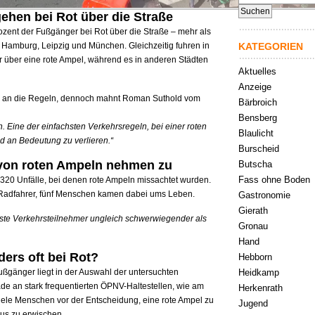
nach:
ehen bei Rot über die Straße
ozent der Fußgänger bei Rot über die Straße – mehr als
KATEGORIEN
, Hamburg, Leipzig und München. Gleichzeitig fuhren in
r über eine rote Ampel, während es in anderen Städten
Aktuelles
Anzeige
en an die Regeln, dennoch mahnt Roman Suthold vom
Bärbroich
Bensberg
ch. Eine der einfachsten Verkehrsregeln, bei einer roten
Blaulicht
d an Bedeutung zu verlieren.“
Burscheid
 von roten Ampeln nehmen zu
Butscha
Fass ohne Boden
t 320 Unfälle, bei denen rote Ampeln missachtet wurden.
Radfahrer, fünf Menschen kamen dabei ums Leben.
Gastronomie
Gierath
hste Verkehrsteilnehmer ungleich schwerwiegender als
Gronau
Hand
ers oft bei Rot?
Hebborn
Heidkamp
ußgänger liegt in der Auswahl der untersuchten
e an stark frequentierten ÖPNV-Haltestellen, wie am
Herkenrath
viele Menschen vor der Entscheidung, eine rote Ampel zu
Jugend
us zu erwischen.