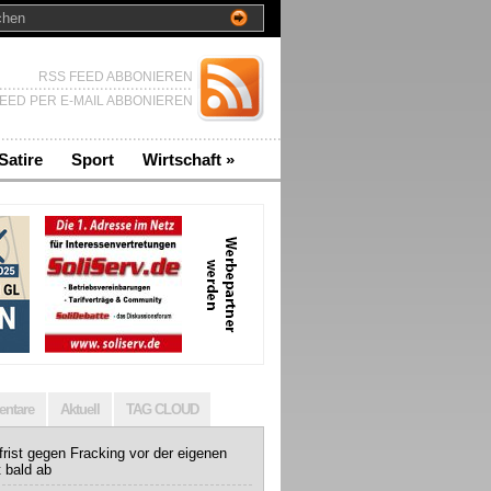
RSS FEED ABBONIEREN
EED PER E-MAIL ABBONIEREN
Satire
Sport
Wirtschaft
»
ntare
Aktuell
TAG CLOUD
rist gegen Fracking vor der eigenen
t bald ab