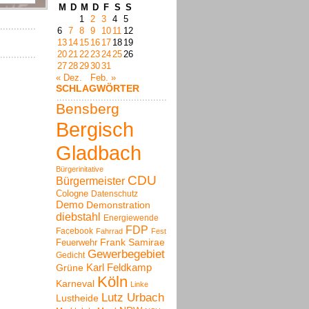
M
D
M
D
F
S
S
1
2
3
4
5
6
7
8
9
10
11
12
13
14
15
16
17
18
19
20
21
22
23
24
25
26
27
28
29
30
31
« Dez.
Feb. »
SCHLAGWÖRTER
Bensberg
Bergisch
Gladbach
Bürgerinitative
CDU
Bürgermeister
Cologne
Datenschutz
Demo
Demonstration
diebstahl
Energiewende
FDP
Facebook
Fahrrad
Fest
Frank Samirae
Feuerwehr
Gewerbegebiet
Gedicht
Karl Feldkamp
Grüne
Köln
Karneval
Linke
Lutz Urbach
Lustheide