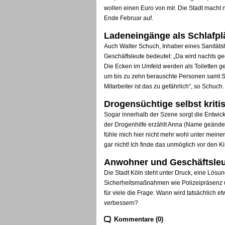
wollen einen Euro von mir. Die Stadt macht n
Ende Februar auf.
Ladeneingänge als Schlafpl
Auch Walter Schuch, Inhaber eines Sanitätsh
Geschäftsleute bedeutet: „Da wird nachts gedea
Die Ecken im Umfeld werden als Toiletten ge
um bis zu zehn berauschte Personen samt Sc
Mitarbeiter ist das zu gefährlich“, so Schuch.
Drogensüchtige selbst kriti
Sogar innerhalb der Szene sorgt die Entwic
der Drogenhilfe erzählt Anna (Name geändert
fühle mich hier nicht mehr wohl unter meine
gar nicht! Ich finde das unmöglich vor den Kin
Anwohner und Geschäftsleu
Die Stadt Köln steht unter Druck, eine Lösu
Sicherheitsmaßnahmen wie Polizeipräsenz un
für viele die Frage: Wann wird tatsächlich 
verbessern?
Kommentare (0)