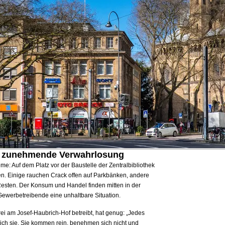
 zunehmende Verwahrlosung
e: Auf dem Platz vor der Baustelle der Zentralbibliothek
en. Einige rauchen Crack offen auf Parkbänken, andere
sten. Der Konsum und Handel finden mitten in der
d Gewerbetreibende eine unhaltbare Situation.
rei am Josef-Haubrich-Hof betreibt, hat genug: „Jedes
ich sie. Sie kommen rein, benehmen sich nicht und