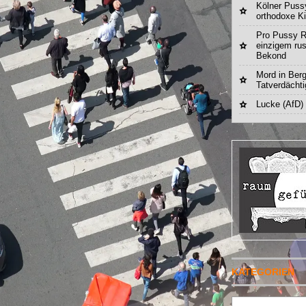
Kölner Pussy
orthodoxe K
Pro Pussy R
einzigem ru
Bekond
Mord in Berg
Tatverdächt
Lucke (AfD)
KATEGORIEN
Suchen