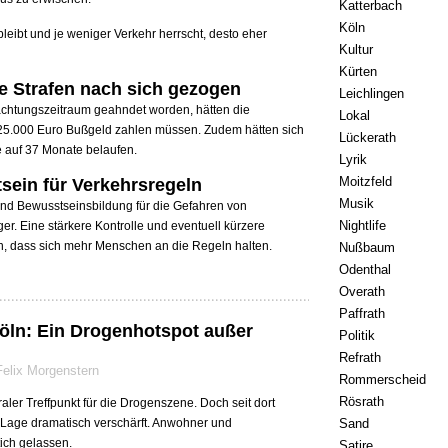
Katterbach
Köln
leibt und je weniger Verkehr herrscht, desto eher
Kultur
Kürten
e Strafen nach sich gezogen
Leichlingen
achtungszeitraum geahndet worden, hätten die
Lokal
 25.000 Euro Bußgeld zahlen müssen. Zudem hätten sich
Lückerath
e auf 37 Monate belaufen.
Lyrik
Moitzfeld
ein für Verkehrsregeln
Musik
nd Bewusstseinsbildung für die Gefahren von
Nightlife
er. Eine stärkere Kontrolle und eventuell kürzere
n, dass sich mehr Menschen an die Regeln halten.
Nußbaum
Odenthal
Overath
Paffrath
öln: Ein Drogenhotspot außer
Politik
Refrath
Felix Morgenstern
Rommerscheid
Rösrath
raler Treffpunkt für die Drogenszene. Doch seit dort
Sand
ie Lage dramatisch verschärft. Anwohner und
ich gelassen.
Satire