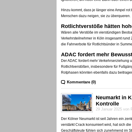
Hinzu kommt, dass je länger eine Ampel rot b
Menschen dazu neigen, sie zu überqueren.
Rotlichtverstöße hätten hoh
Wären alle Verstöße im vierstündigen Beob
Verkehrsteilnehmer in Köln insgesamt rund
die Fahrverbote für Rotlichtsünder in Summ
ADAC fordert mehr Bewussts
Der ADAC fordert mehr Verkehrserziehung u
Rotlichtverstößen, insbesondere für Fußgäng
Rotphasen könnten ebenfalls dazu beitrage
Kommentare (0)
Neumarkt in K
Kontrolle
29 Januar 2025 von 
Der Kölner Neumarkt ist seit Jahren ein zent
verstärkt Crack konsumiert wird, hat sich d
Geschäftsleute fühlen sich zunehmend im St