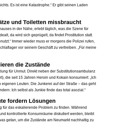
ichts. Es ist eine Katastrophe.“ Er gibt seinen Laden
ätze und Toiletten missbraucht
auses in der Nähe, erlebt täglich, was die Szene für
lt, da wird sich geprügelt, da findet Prostitution statt.
nutzt.“ Immer wieder muss er morgens die Polizei rufen,
hlaflager vor seinem Geschäft zu vertreiben. „Für meine
sieren die Zustände
klung für Unmut. Direkt neben der Substitutionsambulanz
), die seit 15 Jahren Heroin und Kokain konsumiert: „Ich
n eigenen Leuten. Die Junkerei auf der Straße – das geht
dern. Ich selbst als Junkie finde das total asozial.“
te fordern Lösungen
ng für das eskalierende Problem zu finden. Während
d kontrollierte Konsumräume diskutiert werden, bleibt
etwas getan, um die Zustände am Neumarkt nachhaltig zu