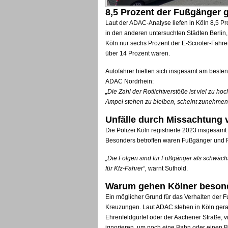
8,5 Prozent der Fußgänger g
Laut der ADAC-Analyse liefen in Köln 8,5 Pr
in den anderen untersuchten Städten Berlin
Köln nur sechs Prozent der E-Scooter-Fahre
über 14 Prozent waren.
Autofahrer hielten sich insgesamt am best
ADAC Nordrhein:
„Die Zahl der Rotlichtverstöße ist viel zu ho
Ampel stehen zu bleiben, scheint zunehmen
Unfälle durch Missachtung
Die Polizei Köln registrierte 2023 insgesam
Besonders betroffen waren Fußgänger und 
„Die Folgen sind für Fußgänger als schwäc
für Kfz-Fahrer“,
warnt Suthold.
Warum gehen Kölner besond
Ein möglicher Grund für das Verhalten der F
Kreuzungen. Laut ADAC stehen in Köln gerad
Ehrenfeldgürtel oder der Aachener Straße, 
ignorieren, um noch eine Bahn oder einen B