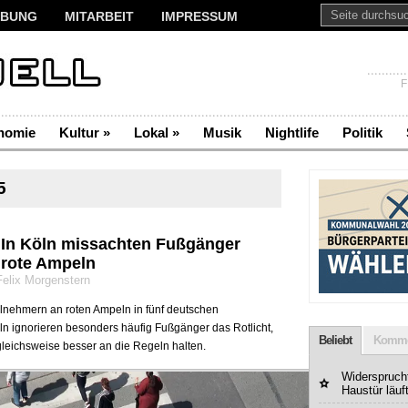
BUNG
MITARBEIT
IMPRESSUM
F
nomie
Kultur
»
Lokal
»
Musik
Nightlife
Politik
5
In Köln missachten Fußgänger
 rote Ampeln
Felix Morgenstern
lnehmern an roten Ampeln in fünf deutschen
ln ignorieren besonders häufig Fußgänger das Rotlicht,
Beliebt
Komme
leichsweise besser an die Regeln halten.
Widerspruchf
Haustür läuf