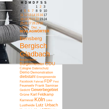
M
D
M
D
F
S
S
1
2
3
4
5
6
7
8
9
10
11
12
13
14
15
16
17
18
19
20
21
22
23
24
25
26
27
28
29
30
« Okt.
Dez. »
SCHLAGWÖRTER
Bensberg
Bergisch
Gladbach
Bürgerinitative
CDU
Bürgermeister
Cologne
Datenschutz
Demo
Demonstration
diebstahl
Energiewende
FDP
Facebook
Fahrrad
Fest
Frank Samirae
Feuerwehr
Gewerbegebiet
Gedicht
Karl Feldkamp
Grüne
Köln
Karneval
Linke
Lutz Urbach
Lustheide