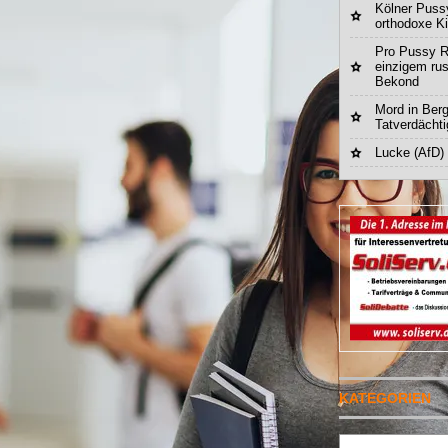
Kölner Pussy
orthodoxe K
Pro Pussy R
einzigem ru
Bekond
Mord in Berg
Tatverdächt
Lucke (AfD)
KATEGORIEN
Suchen