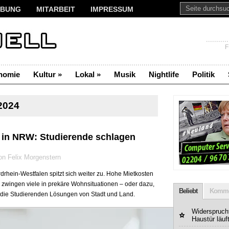
BUNG
MITARBEIT
IMPRESSUM
F
nomie
Kultur
»
Lokal
»
Musik
Nightlife
Politik
2024
in NRW: Studierende schlagen
n Felix Morgenstern
rhein-Westfalen spitzt sich weiter zu. Hohe Mietkosten
wingen viele in prekäre Wohnsituationen – oder dazu,
Beliebt
Komme
n die Studierenden Lösungen von Stadt und Land.
Widerspruchf
Haustür läuf