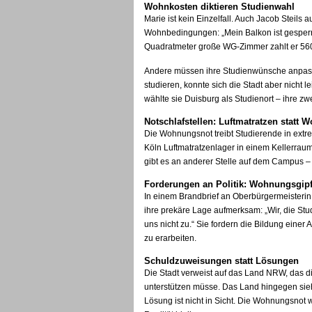
Wohnkosten diktieren Studienwahl
Marie ist kein Einzelfall. Auch Jacob Steils
Wohnbedingungen: „Mein Balkon ist gesperrt, 
Quadratmeter große WG-Zimmer zahlt er 56
Andere müssen ihre Studienwünsche anpassen
studieren, konnte sich die Stadt aber nicht 
wählte sie Duisburg als Studienort – ihre zw
Notschlafstellen: Luftmatratzen statt
Die Wohnungsnot treibt Studierende in extre
Köln Luftmatratzenlager in einem Kellerra
gibt es an anderer Stelle auf dem Campus –
Forderungen an Politik: Wohnungsgipf
In einem Brandbrief an Oberbürgermeisterin
ihre prekäre Lage aufmerksam: „Wir, die Stu
uns nicht zu.“ Sie fordern die Bildung ein
zu erarbeiten.
Schuldzuweisungen statt Lösungen
Die Stadt verweist auf das Land NRW, das 
unterstützen müsse. Das Land hingegen sieh
Lösung ist nicht in Sicht. Die Wohnungsnot w