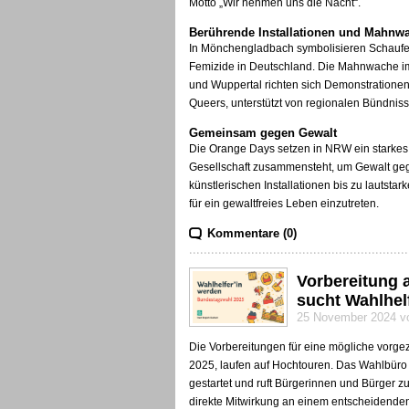
Motto „Wir nehmen uns die Nacht“.
Berührende Installationen und Mahnw
In Mönchengladbach symbolisieren Schaufen
Femizide in Deutschland. Die Mahnwache im 
und Wuppertal richten sich Demonstration
Queers, unterstützt von regionalen Bündnis
Gemeinsam gegen Gewalt
Die Orange Days setzen in NRW ein starkes Z
Gesellschaft zusammensteht, um Gewalt gege
künstlerischen Installationen bis zu lautstar
für ein gewaltfreies Leben einzutreten.
Kommentare (0)
Vorbereitung 
sucht Wahlhel
25 November 2024 vo
Die Vorbereitungen für eine mögliche vorg
2025, laufen auf Hochtouren. Das Wahlbüro 
gestartet und ruft Bürgerinnen und Bürger zu
direkte Mitwirkung an einem entscheidende