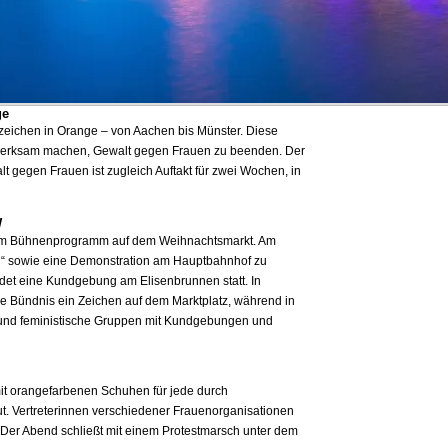
ge
zeichen in Orange – von Aachen bis Münster. Diese
 aufmerksam machen, Gewalt gegen Frauen zu beenden. Der
t gegen Frauen ist zugleich Auftakt für zwei Wochen, in
W
inem Bühnenprogramm auf dem Weihnachtsmarkt. Am
n“ sowie eine Demonstration am Hauptbahnhof zu
indet eine Kundgebung am Elisenbrunnen statt. In
che Bündnis ein Zeichen auf dem Marktplatz, während in
und feministische Gruppen mit Kundgebungen und
 mit orangefarbenen Schuhen für jede durch
ut. Vertreterinnen verschiedener Frauenorganisationen
Der Abend schließt mit einem Protestmarsch unter dem