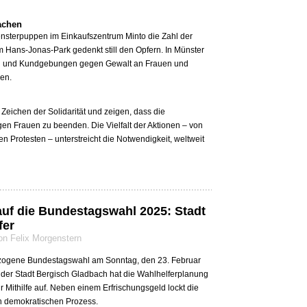
achen
sterpuppen im Einkaufszentrum Minto die Zahl der
Hans-Jonas-Park gedenkt still den Opfern. In Münster
en und Kundgebungen gegen Gewalt an Frauen und
sen.
eichen der Solidarität und zeigen, dass die
n Frauen zu beenden. Die Vielfalt der Aktionen – von
ken Protesten – unterstreicht die Notwendigkeit, weltweit
auf die Bundestagswahl 2025: Stadt
fer
n Felix Morgenstern
ezogene Bundestagswahl am Sonntag, den 23. Februar
der Stadt Bergisch Gladbach hat die Wahlhelferplanung
r Mithilfe auf. Neben einem Erfrischungsgeld lockt die
n demokratischen Prozess.