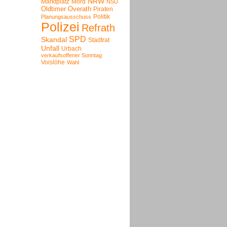
NRW
Marktplatz
Mord
NSU
Oldtimer
Overath
Piraten
Politik
Planungsausschuss
Polizei
Refrath
SPD
Skandal
Stadtrat
Unfall
Urbach
verkaufsoffener Sonntag
Voislöhe
Wahl