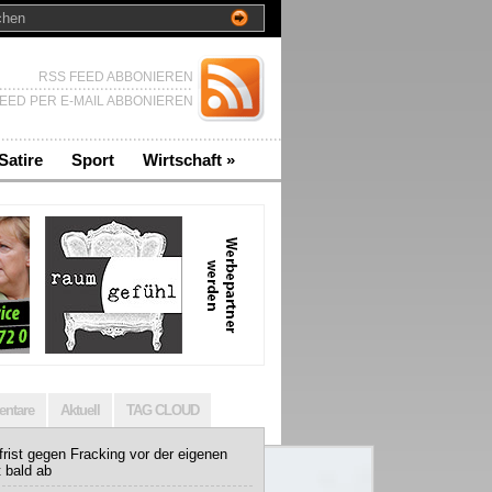
RSS FEED ABBONIEREN
EED PER E-MAIL ABBONIEREN
Satire
Sport
Wirtschaft
»
ntare
Aktuell
TAG CLOUD
rist gegen Fracking vor der eigenen
t bald ab