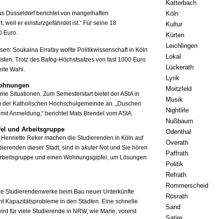
Katterbach
 aus Düsseldorf berichtet von mangelhaften
Köln
weil er einsturzgefährdet ist.“ Für seine 18
Kultur
0 Euro.
Kürten
Leichlingen
: Soukaina Errafay wollte Politikwissenschaft in Köln
Lokal
leisten. Trotz des Bafög-Höchstsatzes von fast 1000 Euro
Lückerath
eite Wahl.
Lyrik
 Wohnungen
Moitzfeld
me Situationen. Zum Semesterstart bietet der AStA in
Musik
um der Katholischen Hochschulgemeinde an. „Duschen
Nightlife
 mit Anmeldung,“ berichtet Mats Brendel vom AStA.
Nußbaum
el und Arbeitsgruppe
Odenthal
 Henriette Reker machen die Studierenden in Köln auf
Overath
dierenden dieser Stadt, sind in akuter Not und Sie hören
Paffrath
er Arbeitsgruppe und einen Wohnungsgipfel, um Lösungen
Politik
Refrath
Rommerscheid
die Studierendenwerke beim Bau neuer Unterkünfte
Rösrath
t Kapazitätsprobleme in den Städten. Eine schnelle
Sand
ird für viele Studierende in NRW, wie Marie, vorerst
Satire