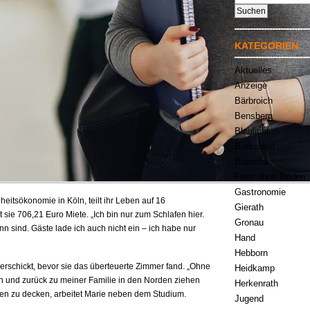
nach:
KATEGORIEN
Aktuelles
Anzeige
Bärbroich
Bensberg
Blaulicht
Burscheid
Butscha
Fass ohne Boden
Gastronomie
eitsökonomie in Köln, teilt ihr Leben auf 16
Gierath
 sie 706,21 Euro Miete. „Ich bin nur zum Schlafen hier.
Gronau
n sind. Gäste lade ich auch nicht ein – ich habe nur
Hand
Hebborn
rschickt, bevor sie das überteuerte Zimmer fand. „Ohne
Heidkamp
n und zurück zu meiner Familie in den Norden ziehen
Herkenrath
ten zu decken, arbeitet Marie neben dem Studium.
Jugend