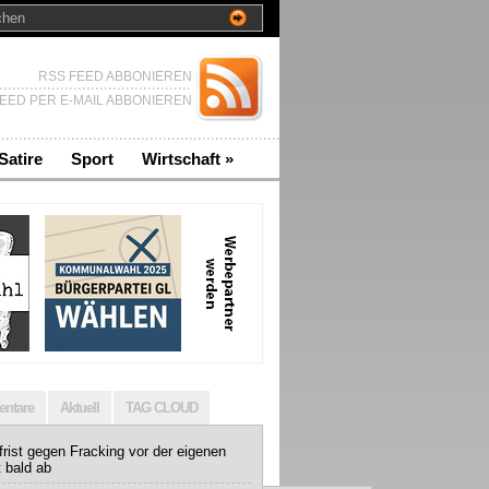
RSS FEED ABBONIEREN
EED PER E-MAIL ABBONIEREN
Satire
Sport
Wirtschaft
»
ntare
Aktuell
TAG CLOUD
rist gegen Fracking vor der eigenen
t bald ab