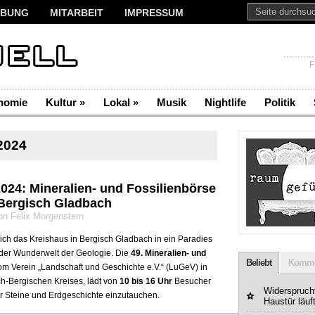
BUNG
MITARBEIT
IMPRESSUM
F
nomie
Kultur
»
Lokal
»
Musik
Nightlife
Politik
2024
4: Mineralien- und Fossilienbörse
Bergisch Gladbach
n Felix Morgenstern
ch das Kreishaus in Bergisch Gladbach in ein Paradies
d der Wunderwelt der Geologie. Die
49. Mineralien- und
Beliebt
Komme
vom Verein „Landschaft und Geschichte e.V.“ (LuGeV) in
h-Bergischen Kreises, lädt von
10 bis 16 Uhr
Besucher
Widerspruchf
der Steine und Erdgeschichte einzutauchen.
Haustür läuf