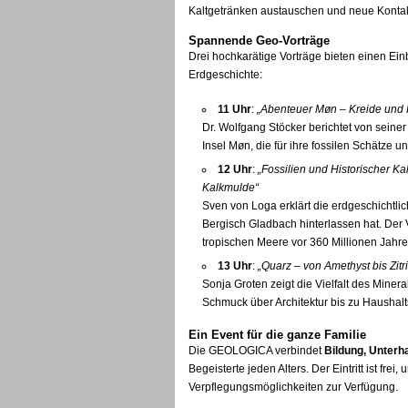
Kaltgetränken austauschen und neue Konta
Spannende Geo-Vorträge
Drei hochkarätige Vorträge bieten einen Ei
Erdgeschichte:
11 Uhr
:
„Abenteuer Møn – Kreide und K
Dr. Wolfgang Stöcker berichtet von seine
Insel Møn, die für ihre fossilen Schätze u
12 Uhr
:
„Fossilien und Historischer K
Kalkmulde“
Sven von Loga erklärt die erdgeschichtlic
Bergisch Gladbach hinterlassen hat. Der Vo
tropischen Meere vor 360 Millionen Jahre
13 Uhr
:
„Quarz – von Amethyst bis Zitr
Sonja Groten zeigt die Vielfalt des Mine
Schmuck über Architektur bis zu Hausha
Ein Event für die ganze Familie
Die GEOLOGICA verbindet
Bildung, Unterh
Begeisterte jeden Alters. Der Eintritt ist fr
Verpflegungsmöglichkeiten zur Verfügung.