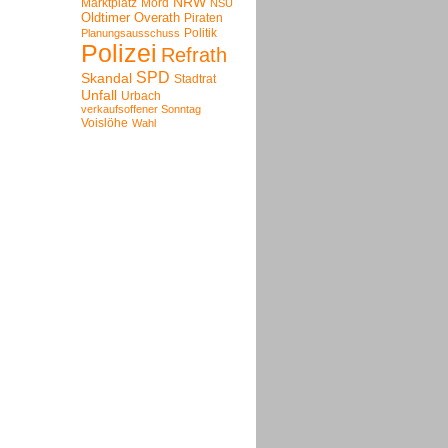
NRW
Marktplatz
Mord
NSU
Oldtimer
Overath
Piraten
Politik
Planungsausschuss
Polizei
Refrath
SPD
Skandal
Stadtrat
Unfall
Urbach
verkaufsoffener Sonntag
Voislöhe
Wahl