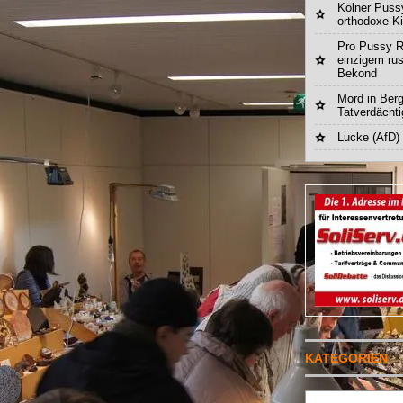
Kölner Pussy
orthodoxe K
Pro Pussy R
einzigem ru
Bekond
Mord in Berg
Tatverdächt
Lucke (AfD)
KATEGORIEN
Suchen