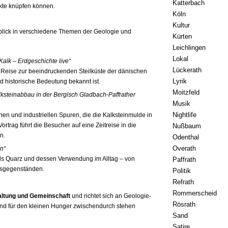
Katterbach
kte knüpfen können.
Köln
Kultur
nblick in verschiedene Themen der Geologie und
Kürten
Leichlingen
Lokal
alk – Erdgeschichte live“
Lückerath
r Reise zur beeindruckenden Steilküste der dänischen
Lyrik
nd historische Bedeutung bekannt ist.
Moitzfeld
alksteinabbau in der Bergisch Gladbach-Paffrather
Musik
Nightlife
hen und industriellen Spuren, die die Kalksteinmulde in
rtrag führt die Besucher auf eine Zeitreise in die
Nußbaum
n.
Odenthal
Overath
in“
rals Quarz und dessen Verwendung im Alltag – von
Paffrath
ltsgegenständen.
Politik
Refrath
Rommerscheid
altung und Gemeinschaft
und richtet sich an Geologie-
Rösrath
ei, und für den kleinen Hunger zwischendurch stehen
Sand
Satire