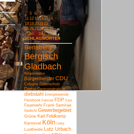
M
D
M
D
F
S
S
1
2
3
4
5
6
7
8
9
10
11
12
13
14
15
16
17
18
19
20
21
22
23
24
25
26
27
28
29
30
« Okt.
Dez. »
SCHLAGWÖRTER
Bensberg
Bergisch
Gladbach
Bürgerinitative
CDU
Bürgermeister
Cologne
Datenschutz
Demo
Demonstration
diebstahl
Energiewende
FDP
Facebook
Fahrrad
Fest
Frank Samirae
Feuerwehr
Gewerbegebiet
Gedicht
Karl Feldkamp
Grüne
Köln
Karneval
Linke
Lutz Urbach
Lustheide