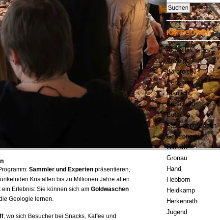
nach:
KATEGORIEN
Aktuelles
Anzeige
Bärbroich
Bensberg
Blaulicht
Burscheid
Butscha
Fass ohne Boden
Gastronomie
Gierath
Gronau
en
Hand
s Programm:
Sammler und Experten
präsentieren,
unkelnden Kristallen bis zu Millionen Jahre alten
Hebborn
t ein Erlebnis: Sie können sich am
Goldwaschen
Heidkamp
die Geologie lernen.
Herkenrath
Jugend
ff
, wo sich Besucher bei Snacks, Kaffee und